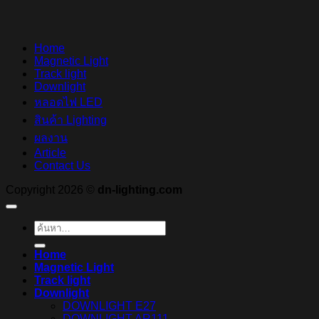
Home
Magnetic Light
Track light
Downlight
หลอดไฟ LED
สินค้า Lighting
ผลงาน
Article
Contact Us
Copyright 2026 ©
dn-lighting.com
ค้นหา:
Home
Magnetic Light
Track light
Downlight
DOWNLIGHT E27
DOWNLIGHT AR111