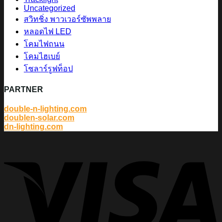
Uncategorized
สวิทชิ่ง พาวเวอร์ซัพพลาย
หลอดไฟ LED
โคมไฟถนน
โคมไฮเบย์
โซลาร์รูฟท็อป
PARTNER
double-n-lighting.com
doublen-solar.com
dn-lighting.com
V