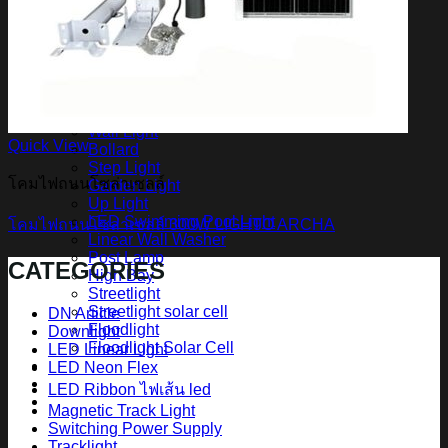
สินค้า Lighting
LED Linear
LED Ribbon
LED Neon Flex
Power Supply
LED Panel
LED Panel Light Office
Wall Light
Quick View
Bollard
Step Light
โคมไฟถนนโซล่าเซลล์
Garden Light
Up Light
LED Swimming Pool Light
โคมไฟถนนโซล่าเซลล์ 300W LIGHTO ARCHA
Linear Wall Washer
Post Lamp
CATEGORIES
High Bay
Streetlight
Streetlight solar cell
DN Article
Floodlight
Downlight
Floodlight Solar Cell
LED Linear Light
ผลงาน
LED Neon Flex
Article
LED Ribbon ไฟเส้น led
Contact Us
Magnetic Track Light
Switching Power Supply
Tracklight