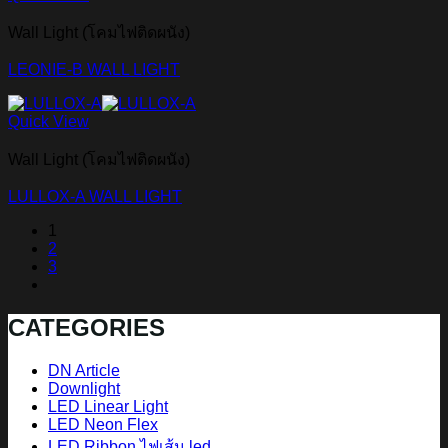
Wall Light (โคมไฟติดผนัง)
LEONIE-B WALL LIGHT
Quick View
Wall Light (โคมไฟติดผนัง)
LULLOX-A WALL LIGHT
1
2
3
CATEGORIES
DN Article
Downlight
LED Linear Light
LED Neon Flex
LED Ribbon ไฟเส้น led