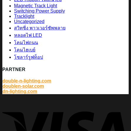
Magnetic Track Light
Switching Power Supply
Tracklight
Uncategorized
สวิทชิ่ง พาวเวอร์ซัพพลาย
หลอดไฟ LED
โคมไฟถนน
โคมไฮเบย์
โซลาร์รูฟท็อป
PARTNER
double-n-lighting.com
doublen-solar.com
dn-lighting.com
V