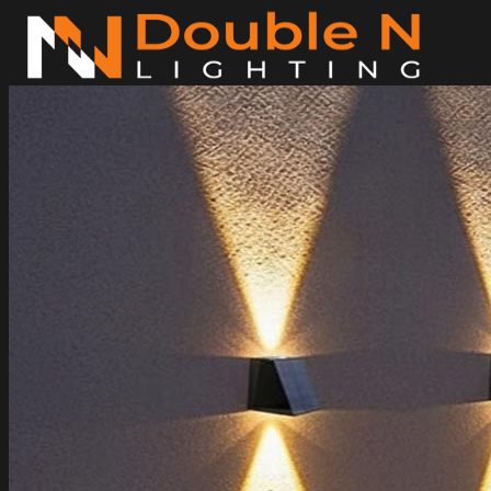
ข้าม
ไป
ยัง
เนื้อหา
ค้นหา:
Home
Magnetic Light
Track light
Downlight
DOWNLIGHT E27
DOWNLIGHT AR111
Downlight LED COB
DOWNLIGHT GU10 MR16 MR11
หลอดไฟ LED
หลอดไฟ LED MEGAMAN
หลอดไฟ LED LAMPO