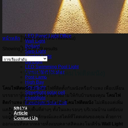
สินค้า Lighting
LED Linear
LED Ribbon
LED Neon Flex
Power Supply
LED Panel
LED Panel Light Office
หน้าหลัก
/
Wall Light (โคมไฟติดผนัง)
Wall Light
Bollard
Showing 1–12 of 29 results
Step Light
Garden Light
Up Light
LED Swimming Pool Light
Wall Light (โคมไฟติดผนัง)
Linear Wall Washer
Post Lamp
High Bay
Streetlight
โคมไฟติดผนัง
คือ โคมไฟที่ติดตั้งกับผนังหรือกำแพง เพื่อเปลี่ยน
Streetlight solar cell
บรรยากาศและสร้างความสวยงามให้กับบ้านของคุณ
โคมไฟ
Floodlight
ติดกำแพง
ที่ทันสมัยและมีสไตล์!
โคมไฟติดผนัง
ไม่เพียงแค่เพิ่ม
Floodlight Solar Cell
ผลงาน
แสงสว่างให้กับพื้นที่ต่างๆ ทั้งในและรอบๆ บริเวณบ้าน แต่ยังบ่ง
Article
บอกถึงความมีเอกลักษณ์และสไตล์ที่โดดเด่นของคุณ ด้วยการ
Contact Us
ออกแบบที่หลากหลายทั้งแบบคลาสสิคและโมเดิร์น
Wall Light