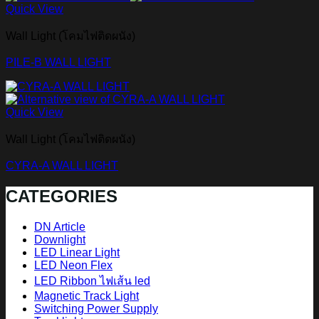
Quick View
Wall Light (โคมไฟติดผนัง)
PILE-B WALL LIGHT
Quick View
Wall Light (โคมไฟติดผนัง)
CYRA-A WALL LIGHT
CATEGORIES
DN Article
Downlight
LED Linear Light
LED Neon Flex
LED Ribbon ไฟเส้น led
Magnetic Track Light
Switching Power Supply