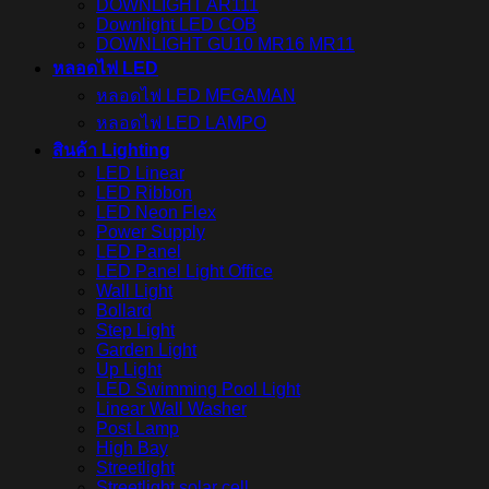
DOWNLIGHT AR111
Downlight LED COB
DOWNLIGHT GU10 MR16 MR11
หลอดไฟ LED
หลอดไฟ LED MEGAMAN
หลอดไฟ LED LAMPO
สินค้า Lighting
LED Linear
LED Ribbon
LED Neon Flex
Power Supply
LED Panel
LED Panel Light Office
Wall Light
Bollard
Step Light
Garden Light
Up Light
LED Swimming Pool Light
Linear Wall Washer
Post Lamp
High Bay
Streetlight
Streetlight solar cell