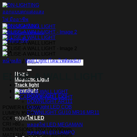
ข้าม
ไป
ยัง
เนื้อหา
หน้าหลัก
/
Wall Light (โคมไฟติดผนัง)
ค้นหา:
ELISE-A WALL LIGHT
Home
Magnetic Light
Track light
Downlight
DOWNLIGHT E27
DOWNLIGHT AR111
Downlight LED COB
POWER LED 5W
DOWNLIGHT GU10 MR16 MR11
LUMEN 350lm
หลอดไฟ LED
CCT 3000K
CRI >80
หลอดไฟ LED MEGAMAN
DIMENSIONS 100X100X90mm.
หลอดไฟ LED LAMPO
MATERIALS Die-cast aluminum