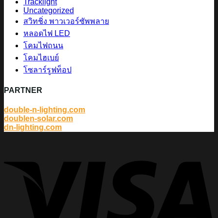
Tracklight
Uncategorized
สวิทชิ่ง พาวเวอร์ซัพพลาย
หลอดไฟ LED
โคมไฟถนน
โคมไฮเบย์
โซลาร์รูฟท็อป
PARTNER
double-n-lighting.com
doublen-solar.com
dn-lighting.com
V