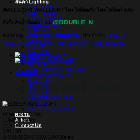
สินค้า Lighting
LED Linear
WALL LIGHT WALLLIGHT โคมไฟติดผนัง โคมไฟติดกำแพง
LED Ribbon
LED Neon Flex
@DOUBLE_N
สั่งซื้อสินค้าติดต่อ Line
Power Supply
LED Panel
หมวดหมู่:
Wall Light (โคมไฟติดผนัง)
ป้ายกำกับ:
ELISE-A
,
LED Panel Light Office
Wall Light
ELISE-A WALL LIGHT
,
โคมไฟติดกำแพง
,
โคมไฟติดผนัง
Bollard
Step Light
Garden Light
Up Light
LED Swimming Pool Light
คำอธิบาย
Linear Wall Washer
Post Lamp
ELISE-A WALL LIGHT
High Bay
Streetlight
Streetlight solar cell
Floodlight
Floodlight Solar Cell
ผลงาน
POWER LED 5W
Article
LUMEN 350lm
Contact Us
CCT 3000K
CRI >80
DIMENSIONS 100X100X90mm.