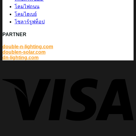
โคมไฟถนน
โคมไฮเบย์
โซลาร์รูฟท็อป
PARTNER
double-n-lighting.com
doublen-solar.com
dn-lighting.com
V
P