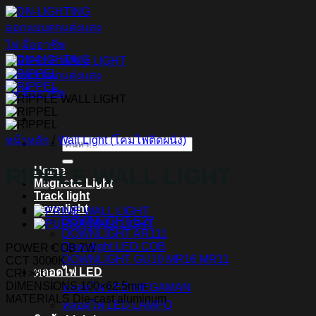
ข้าม
ไป
ยัง
เนื้อหา
หน้าหลัก
/
Wall Light (โคมไฟติดผนัง)
ค้นหา:
RIPPLE WALL LIGHT
Home
Magnetic Light
Track light
Downlight
DOWNLIGHT E27
DOWNLIGHT AR111
Downlight LED COB
POWER COB 7W
DOWNLIGHT GU10 MR16 MR11
CCT 3000K
หลอดไฟ LED
CRI >80
DIMENSIONS 100×62.5mm.
หลอดไฟ LED MEGAMAN
MATERIALS Die-cast aluminum
หลอดไฟ LED LAMPO