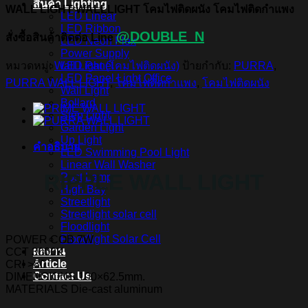
สินค้า Lighting
WALL LIGHT WALLLIGHT โคมไฟติดผนัง โคมไฟติดกำแพง
LED Linear
LED Ribbon
@DOUBLE_N
สั่งซื้อสินค้าติดต่อ Line
LED Neon Flex
Power Supply
หมวดหมู่:
Wall Light (โคมไฟติดผนัง)
ป้ายกำกับ:
PURRA
,
LED Panel
LED Panel Light Office
PURRA WALL LIGHT
,
โคมไฟติดกำแพง
,
โคมไฟติดผนัง
Wall Light
Bollard
Step Light
Garden Light
Up Light
คำอธิบาย
LED Swimming Pool Light
Linear Wall Washer
RIPPLE WALL LIGHT
Post Lamp
High Bay
Streetlight
Streetlight solar cell
Floodlight
Floodlight Solar Cell
POWER COB 7W
ผลงาน
CCT 3000K
Article
CRI >80
Contact Us
DIMENSIONS 100×62.5mm.
MATERIALS Die-cast aluminum