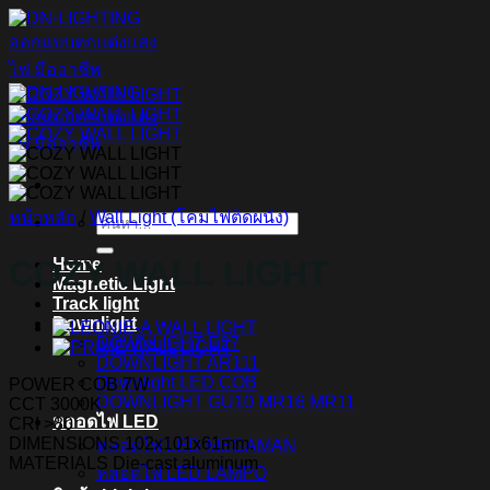
ข้าม
ไป
ยัง
เนื้อหา
หน้าหลัก
/
Wall Light (โคมไฟติดผนัง)
ค้นหา:
COZY WALL LIGHT
Home
Magnetic Light
Track light
Downlight
DOWNLIGHT E27
DOWNLIGHT AR111
Downlight LED COB
POWER COB 7W
DOWNLIGHT GU10 MR16 MR11
CCT 3000K
หลอดไฟ LED
CRI >80
DIMENSIONS 102x101x61mm.
หลอดไฟ LED MEGAMAN
MATERIALS Die-cast aluminum
หลอดไฟ LED LAMPO