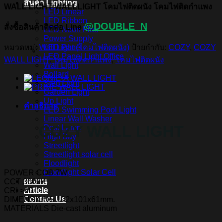
สินค้า Lighting
WALL LIGHT WALLLIGHT โคมไฟติดผนัง โคมไฟติดกำแพง
LED Linear
LED Ribbon
@DOUBLE_N
สั่งซื้อสินค้าติดต่อ Line
LED Neon Flex
Power Supply
หมวดหมู่:
Wall Light (โคมไฟติดผนัง)
ป้ายกำกับ:
COZY
,
COZY
LED Panel
LED Panel Light Office
WALL LIGHT
,
โคมไฟติดกำแพง
,
โคมไฟติดผนัง
Wall Light
Bollard
Step Light
Garden Light
Up Light
คำอธิบาย
LED Swimming Pool Light
Linear Wall Washer
COZY WALL LIGHT
Post Lamp
High Bay
Streetlight
Streetlight solar cell
Floodlight
Floodlight Solar Cell
POWER COB 7W
ผลงาน
CCT 3000K
Article
CRI >80
Contact Us
DIMENSIONS 102x101x61mm.
MATERIALS Die-cast aluminum