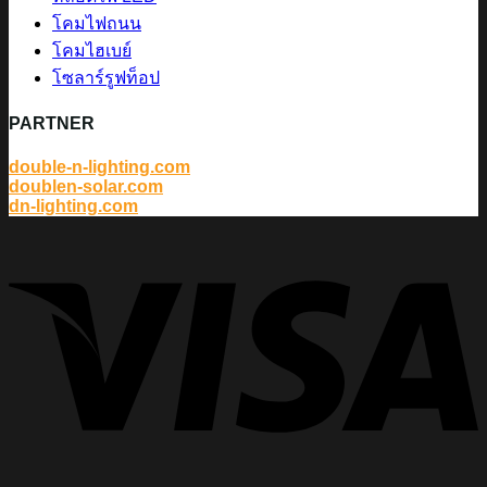
โคมไฟถนน
โคมไฮเบย์
โซลาร์รูฟท็อป
PARTNER
double-n-lighting.com
doublen-solar.com
dn-lighting.com
V
P