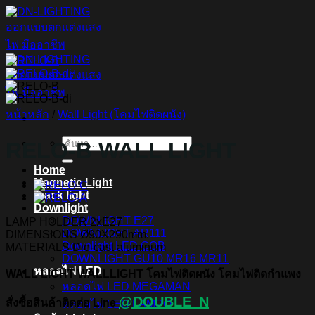
ข้าม
ไป
ยัง
เนื้อหา
หน้าหลัก
/
Wall Light (โคมไฟติดผนัง)
RELO-B WALL LIGHT
ค้นหา:
Home
Magnetic Light
Track light
Downlight
DOWNLIGHT E27
LAMP HOLDER 2xE27
DOWNLIGHT AR111
DIMENSIONS Ø90X290mm.
Downlight LED COB
MATERIALS Die-cast aluminum
DOWNLIGHT GU10 MR16 MR11
หลอดไฟ LED
WALL LIGHT WALLLIGHT โคมไฟติดผนัง โคมไฟติดกำแพง
หลอดไฟ LED MEGAMAN
@DOUBLE_N
สั่งซื้อสินค้าติดต่อ Line
หลอดไฟ LED LAMPO