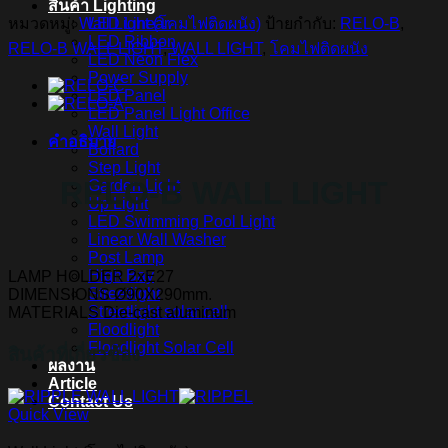
สินค้า Lighting
หมวดหมู่:
Wall Light (โคมไฟติดผนัง)
ป้ายกำกับ:
RELO-B
,
LED Linear
LED Ribbon
RELO-B WALL LIGHT
,
WALL LIGHT
,
โคมไฟติดผนัง
LED Neon Flex
Power Supply
LED Panel
LED Panel Light Office
Wall Light
คำอธิบาย
Bollard
Step Light
RELO-B WALL LIGHT
Garden Light
Up Light
LED Swimming Pool Light
Linear Wall Washer
Post Lamp
High Bay
LAMP HOLDER 2xE27
Streetlight
DIMENSIONS Ø90X290mm.
Streetlight solar cell
MATERIALS Die-cast aluminum
Floodlight
Floodlight Solar Cell
สินค้าที่เกี่ยวข้อง
ผลงาน
Article
Contact Us
Quick View