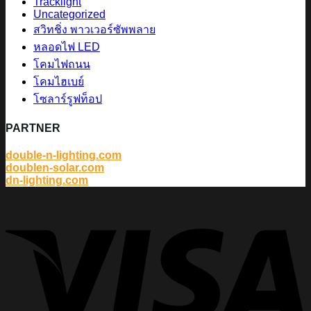
Tracklight
Uncategorized
สวิทชิ่ง พาวเวอร์ซัพพลาย
หลอดไฟ LED
โคมไฟถนน
โคมไฮเบย์
โซลาร์รูฟท็อป
PARTNER
double-n-lighting.com
doublen-solar.com
dn-lighting.com
V