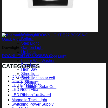
สินค้า Lighting
LED Linear
LED Ribbon
LED Neon Flex
Power Supply
LED Panel
LED Panel Light Office
Wall Light
Bollard
Quick View
Step Light
Downlight
Garden Light
Up Light
DOWNLIGHT E27 BOSSA-C
LED Swimming Pool Light
Linear Wall Washer
CATEGORIES
Post Lamp
High Bay
Streetlight
DN Article
Streetlight solar cell
Downlight
Floodlight
LED Linear Light
Floodlight Solar Cell
LED Neon Flex
ผลงาน
LED Ribbon ไฟเส้น led
Article
Contact Us
Magnetic Track Light
Switching Power Supply