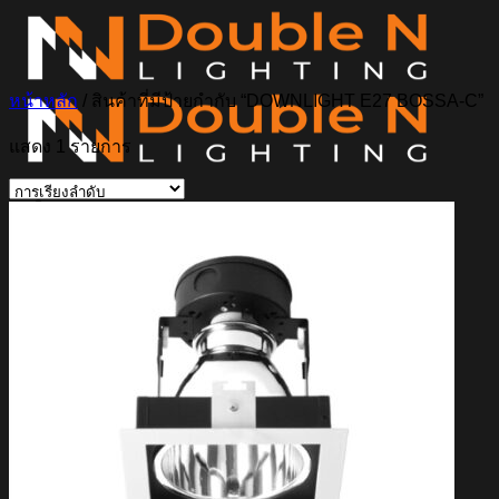
ข้าม
ไป
ยัง
หน้าหลัก
/
สินค้าที่มีป้ายกำกับ “DOWNLIGHT E27 BOSSA-C”
เนื้อหา
แสดง 1 รายการ
ค้นหา:
Home
Magnetic Light
Track light
Downlight
DOWNLIGHT E27
DOWNLIGHT AR111
Downlight LED COB
DOWNLIGHT GU10 MR16 MR11
หลอดไฟ LED
หลอดไฟ LED MEGAMAN
หลอดไฟ LED LAMPO