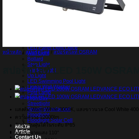
หลอดไฟ LED LAMPO
สินค้า Lighting
LED Linear
LED Ribbon
LED Neon Flex
Power Supply
LED Panel
LED Panel Light Office
หน้าหลัก
/
สปอร์ตไลท์
/
สปอร์ตไลท์ OSRAM
Wall Light
Bollard
Step Light
สปอร์ตไลท์ LED 150W OSRA
Garden Light
Up Light
LED Swimming Pool Light
Linear Wall Washer
Post Lamp
High Bay
Streetlight
Streetlight solar cell
แสงส้ม Warm White 3000K, แสงขาวนวล Cool White 400
Floodlight
ความสว่าง 12000lm
Floodlight Solar Cell
กันน้ำกันฝุ่นได้ในระดับ IP65
ผลงาน
Article
มุมกระจายแสง 110°
Contact Us