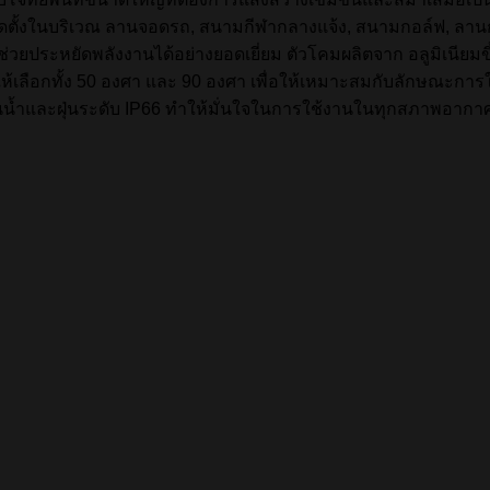
ตั้งในบริเวณ ลานจอดรถ, สนามกีฬากลางแจ้ง, สนามกอล์ฟ, ลานกระ
ึ่งช่วยประหยัดพลังงานได้อย่างยอดเยี่ยม ตัวโคมผลิตจาก อลูมิเนียมข
ห้เลือกทั้ง 50 องศา และ 90 องศา เพื่อให้เหมาะสมกับลักษณะการ
น้ำและฝุ่นระดับ IP66 ทำให้มั่นใจในการใช้งานในทุกสภาพอากา