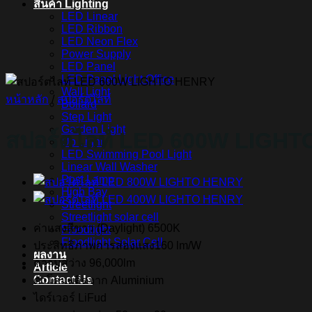
สินค้า Lighting
LED Linear
LED Ribbon
LED Neon Flex
Power Supply
LED Panel
LED Panel Light Office
Wall Light
หน้าหลัก
/
สปอร์ตไลท์
Bollard
Step Light
Garden Light
สปอร์ตไลท์ LED 600W LIGH
Up Light
LED Swimming Pool Light
Linear Wall Washer
Post Lamp
High Bay
Streetlight
Streetlight solar cell
ค่าแสงสีขาว (Daylight) 6500K
Floodlight
Floodlight Solar Cell
ประสิทธิภาพการส่องแสง160 lm/W
ผลงาน
ความสว่าง 96,000lm
Article
Contact Us
ตัวโคมผลิตจาก Aluminium
ไดร์เวอร์ LiFud