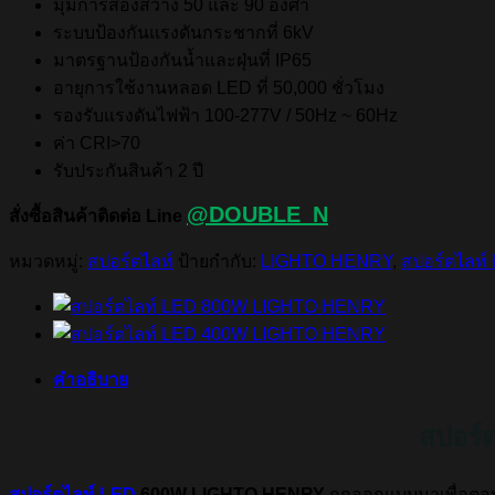
มุมการส่องสว่าง 50 และ 90 องศา
ระบบป้องกันแรงดันกระชากที่ 6kV
มาตรฐานป้องกันน้ำและฝุ่นที่ IP65
อายุการใช้งานหลอด LED ที่ 50,000 ชั่วโมง
รองรับแรงดันไฟฟ้า 100-277V / 50Hz ~ 60Hz
ค่า CRI>70
รับประกันสินค้า 2 ปี
@DOUBLE_N
สั่งซื้อสินค้าติดต่อ Line
หมวดหมู่:
สปอร์ตไลท์
ป้ายกำกับ:
LIGHTO HENRY
,
สปอร์ตไลท์
คำอธิบาย
สปอร์
สปอร์ตไลท์ LED
600W LIGHTO HENRY
ถูกออกแบบมาเพื่อตอบ