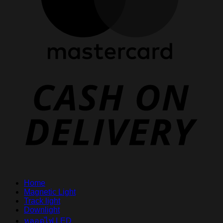
D
Home
Magnetic Light
Track light
Downlight
หลอดไฟ LED