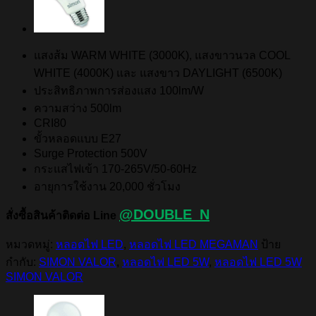
แสงส้ม WARM WHITE (3000K), แสงขาวนวล COOL
WHITE (4000K) และ แสงขาว DAYLIGHT (6500K)
ประสิทธิภาพการส่องแสง 100lm/W
ความสว่าง 500lm
CRI80
ขั้วหลอดแบบ E27
Surge Protection 500V
กระแสไฟเข้า 170-265V/50-60Hz
อายุการใช้งาน 20,000 ชั่วโมง
@DOUBLE_N
สั่งซื้อสินค้าติดต่อ Line
หมวดหมู่:
หลอดไฟ LED
,
หลอดไฟ LED MEGAMAN
ป้าย
กำกับ:
SIMON VALOR
,
หลอดไฟ LED 5W
,
หลอดไฟ LED 5W
SIMON VALOR