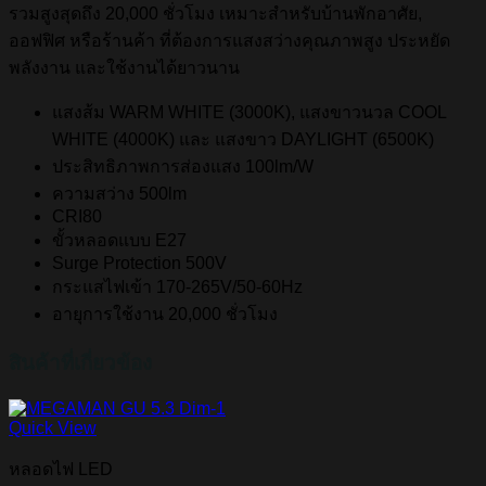
รวมสูงสุดถึง 20,000 ชั่วโมง เหมาะสำหรับบ้านพักอาศัย,
ออฟฟิศ หรือร้านค้า ที่ต้องการแสงสว่างคุณภาพสูง ประหยัด
พลังงาน และใช้งานได้ยาวนาน
แสงส้ม WARM WHITE (3000K), แสงขาวนวล COOL
WHITE (4000K) และ แสงขาว DAYLIGHT (6500K)
ประสิทธิภาพการส่องแสง 100lm/W
ความสว่าง 500lm
CRI80
ขั้วหลอดแบบ E27
Surge Protection 500V
กระแสไฟเข้า 170-265V/50-60Hz
อายุการใช้งาน 20,000 ชั่วโมง
สินค้าที่เกี่ยวข้อง
Quick View
หลอดไฟ LED