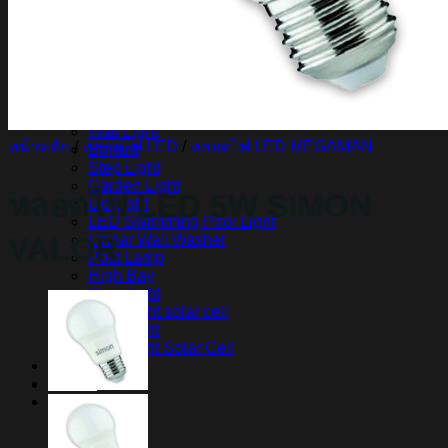
สินค้า Lighting
LED Linear
LED Ribbon
LED Neon Flex
Power Supply
LED Panel
LED Panel Light Office
Wall Light
หน้าหลัก
/
หลอดไฟ LED
/
หลอดไฟ LED MEGAMAN
Bollard
Step Light
Garden Light
หลอดไฟ LED 5W SIMON
Up Light
LED Swimming Pool Light
Linear Wall Washer
VALOR
Post Lamp
High Bay
Streetlight
Streetlight solar cell
Floodlight
Floodlight Solar Cell
ผลงาน
Article
Contact Us