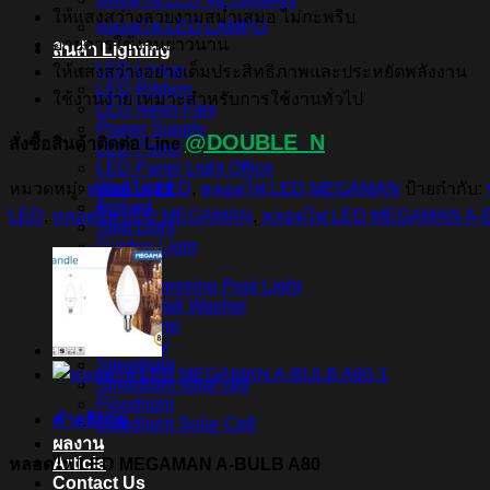
ให้แสงสว่างสวยงามสม่ำเสมอ ไม่กะพริบ
หลอดไฟ LED LAMPO
อายุการใช้งานยาวนาน
สินค้า Lighting
LED Linear
ให้แสงสว่างอย่างเต็มประสิทธิภาพและประหยัดพลังงาน
LED Ribbon
ใช้งานง่าย เหมาะสำหรับการใช้งานทั่วไป
LED Neon Flex
Power Supply
@DOUBLE_N
สั่งซื้อสินค้าติดต่อ Line
LED Panel
LED Panel Light Office
Wall Light
หมวดหมู่:
หลอดไฟ LED
,
หลอดไฟ LED MEGAMAN
ป้ายกำกับ:
Bollard
LED
,
หลอดไฟ LED MEGAMAN
,
หลอดไฟ LED MEGAMAN A-
Step Light
Garden Light
Up Light
LED Swimming Pool Light
Linear Wall Washer
Post Lamp
High Bay
Streetlight
Streetlight solar cell
Floodlight
คำอธิบาย
Floodlight Solar Cell
ผลงาน
Article
หลอดไฟ LED MEGAMAN A-BULB A80
Contact Us