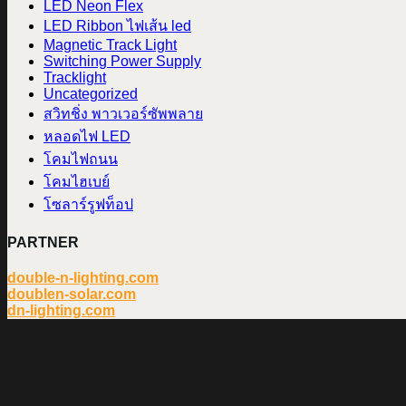
LED Neon Flex
LED Ribbon ไฟเส้น led
Magnetic Track Light
Switching Power Supply
Tracklight
Uncategorized
สวิทชิ่ง พาวเวอร์ซัพพลาย
หลอดไฟ LED
โคมไฟถนน
โคมไฮเบย์
โซลาร์รูฟท็อป
PARTNER
double-n-lighting.com
doublen-solar.com
dn-lighting.com