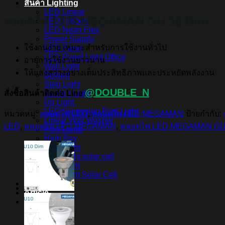
สินค้า Lighting
LED Linear
หลอดไฟ LED MEGAMAN GU 10 Dim
LED Ribbon
LED Neon Flex
Power Supply
ใช้งานง่าย เหมาะสำหรับการใช้งานทั่วไป
LED Panel
LED Panel Light Office
อายุการใช้งานยาวนาน
Wall Light
ให้แสงสว่างอย่างเต็มประสิทธิภาพและประหยัดพลังงาน
Bollard
Step Light
@DOUBLE_N
สั่งซื้อสินค้าติดต่อ Line
Garden Light
Up Light
LED Swimming Pool Light
หมวดหมู่:
หลอดไฟ LED
,
หลอดไฟ LED MEGAMAN
ป้ายกำกับ:
Linear Wall Washer
LED
,
หลอดไฟ LED MEGAMAN
,
หลอดไฟ LED MEGAMAN GU 
Post Lamp
High Bay
Streetlight
Streetlight solar cell
Floodlight
Floodlight Solar Cell
ผลงาน
Article
Contact Us