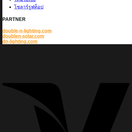
โซลาร์รูฟท็อป
PARTNER
double-n-lighting.com
doublen-solar.com
dn-lighting.com