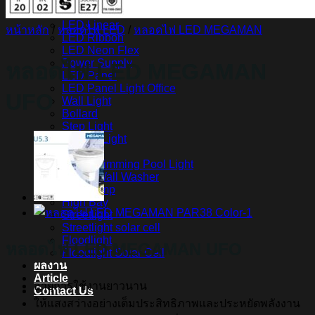
สินค้า Lighting
LED Linear
หน้าหลัก
/
หลอดไฟ LED
/
หลอดไฟ LED MEGAMAN
LED Ribbon
LED Neon Flex
Power Supply
หลอดไฟ LED MEGAMAN
LED Panel
LED Panel Light Office
UFO
Wall Light
Bollard
Step Light
Garden Light
Up Light
LED Swimming Pool Light
Linear Wall Washer
Post Lamp
High Bay
Streetlight
Streetlight solar cell
Floodlight
หลอดไฟ LED MEGAMAN UFO
Floodlight Solar Cell
ผลงาน
Article
อายุการใช้งานยาวนาน
Contact Us
ให้แสงสว่างอย่างเต็มประสิทธิภาพและประหยัดพลังงาน