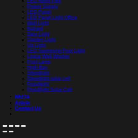
LED Neon Flex
Power Supply
LED Panel
LED Panel Light Office
Wall Light
Bollard
Step Light
Garden Light
Up Light
LED Swimming Pool Light
Linear Wall Washer
Post Lamp
High Bay
Streetlight
Streetlight solar cell
Floodlight
Floodlight Solar Cell
ผลงาน
Article
Contact Us