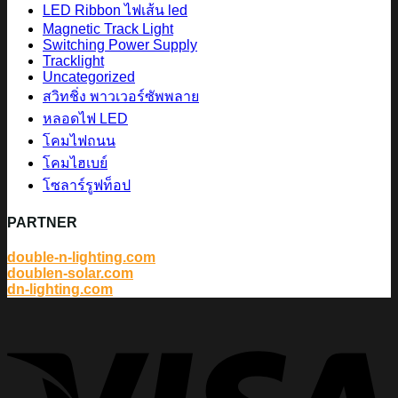
LED Ribbon ไฟเส้น led
Magnetic Track Light
Switching Power Supply
Tracklight
Uncategorized
สวิทชิ่ง พาวเวอร์ซัพพลาย
หลอดไฟ LED
โคมไฟถนน
โคมไฮเบย์
โซลาร์รูฟท็อป
PARTNER
double-n-lighting.com
doublen-solar.com
dn-lighting.com
V