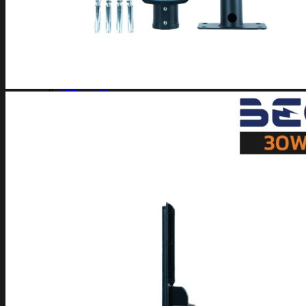
สินค้า Lighting
LED Linear
LED Ribbon
LED Neon Flex
Power Supply
LED Panel
LED Panel Light Office
Wall Light
Bollard
Step Light
Garden Light
Up Light
LED Swimming Pool Light
Linear Wall Washer
Post Lamp
High Bay
Streetlight
Streetlight solar cell
Floodlight
Floodlight Solar Cell
ผลงาน
Article
Contact Us