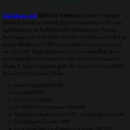
HAVANA II
โคมไฟถนน LED
30W BEC HAVANA II
แสงขาว Daylight
6500K ตัวโคมทำจากวัสดุที่แข็งแรง ทนทาน ทำจาก PC และ
อลูมิเนียมคุณภาพ ติดตั้งได้ง่ายมีขายึดโคมแถมมาในกล่อง
ป้องกันฝุ่นและน้ำระดับ IP65 และยังมีการเคลือบแผง PCB ด้วย
Eproxy เพื่อยืดอายุการใช้งานของ Driver อีกด้วย มุมกระจาย
แสง 140°x70° ให้แสงที่เป็นมุมกว้าง กระจายเต็มพื้นที่ เหมาะ
สำหหรับติดตั้งบริเวณริมถนน ทางเดิน หน้าบ้าน ลานจอดรถ
เป็นต้น มี Surge Protection สูงถึง 4kV อายุการใช้งาน 20,000
ชั่วโมงรับประกันสินค้า 2 ปีเต็ม
แสงขาว Daylight 6500K
กำลังวัตต์ 30W
ความสว่าง 3000lm
ประสิทธิภาพการส่องแสง 100 lm/W
วัสดุแข็งแรง ทนทาน ทำจาก PC และอลูมิเนียมคุณภาพ
ป้องกันฝุ่นและน้ำระดับ IP65
กระจายแสงได้กว้าง ด้วยมุมกระจายแสง 140°x70°