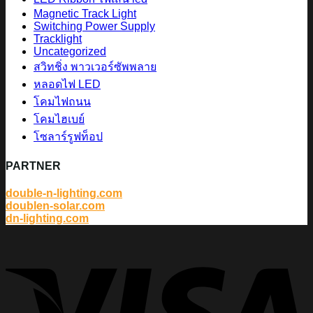
Magnetic Track Light
Switching Power Supply
Tracklight
Uncategorized
สวิทชิ่ง พาวเวอร์ซัพพลาย
หลอดไฟ LED
โคมไฟถนน
โคมไฮเบย์
โซลาร์รูฟท็อป
PARTNER
double-n-lighting.com
doublen-solar.com
dn-lighting.com
V