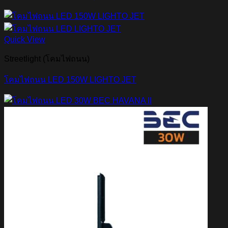
Quick View
Streetlight (โคมไฟถนน)
โคมไฟถนน LED 150W LIGHTO JET