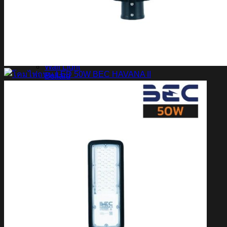
สินค้า Lighting
LED Linear
LED Ribbon
LED Neon Flex
Power Supply
LED Panel
LED Panel Light Office
Wall Light
Bollard
Step Light
Garden Light
Up Light
LED Swimming Pool Light
Linear Wall Washer
Post Lamp
High Bay
Streetlight
Streetlight solar cell
Floodlight
Floodlight Solar Cell
ผลงาน
Article
Contact Us