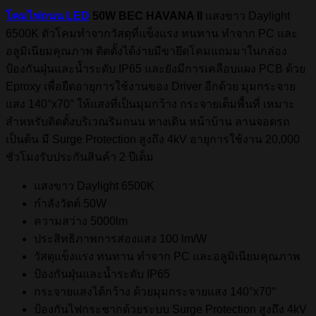
โคมไฟถนน LED
50W BEC HAVANA II
แสงขาว Daylight
6500K ตัวโคมทำจากวัสดุที่แข็งแรง ทนทาน ทำจาก PC และ
อลูมิเนียมคุณภาพ ติดตั้งได้ง่ายมีขายึดโคมแถมมาในกล่อง
ป้องกันฝุ่นและน้ำระดับ IP65 และยังมีการเคลือบแผง PCB ด้วย
Eproxy เพื่อยืดอายุการใช้งานของ Driver อีกด้วย มุมกระจาย
แสง 140°x70° ให้แสงที่เป็นมุมกว้าง กระจายเต็มพื้นที่ เหมาะ
สำหหรับติดตั้งบริเวณริมถนน ทางเดิน หน้าบ้าน ลานจอดรถ
เป็นต้น มี Surge Protection สูงถึง 4kV อายุการใช้งาน 20,000
ชั่วโมงรับประกันสินค้า 2 ปีเต็ม
แสงขาว Daylight 6500K
กำลังวัตต์ 50W
ความสว่าง 5000lm
ประสิทธิภาพการส่องแสง 100 lm/W
วัสดุแข็งแรง ทนทาน ทำจาก PC และอลูมิเนียมคุณภาพ
ป้องกันฝุ่นและน้ำระดับ IP65
กระจายแสงได้กว้าง ด้วยมุมกระจายแสง 140°x70°
ป้องกันไฟกระชากด้วยระบบ Surge Protection สูงถึง 4kV