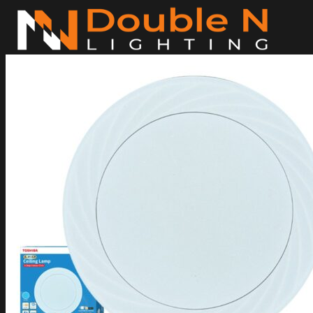
ข้าม
ไป
ยัง
เนื้อหา
ค้นหา:
Home
Magnetic Light
Track light
Downlight
DOWNLIGHT E27
DOWNLIGHT AR111
Downlight LED COB
DOWNLIGHT GU10 MR16 MR11
หลอดไฟ LED
หลอดไฟ LED MEGAMAN
หลอดไฟ LED LAMPO