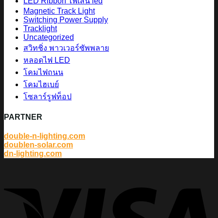
LED Ribbon ไฟเส้น led
Magnetic Track Light
Switching Power Supply
Tracklight
Uncategorized
สวิทชิ่ง พาวเวอร์ซัพพลาย
หลอดไฟ LED
โคมไฟถนน
โคมไฮเบย์
โซลาร์รูฟท็อป
PARTNER
double-n-lighting.com
doublen-solar.com
dn-lighting.com
V