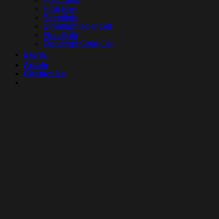
High Bay
Streetlight
Streetlight solar cell
Floodlight
Floodlight Solar Cell
ผลงาน
Article
Contact Us