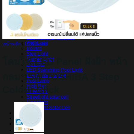
สินค้า Lighting
LED Linear
LED Ribbon
LED Neon Flex
Power Supply
LED Panel
LED Panel Light Office
Wall Light
หน้าหลัก
/
LED Panel
Bollard
Step Light
โคมไฟ LED Panel ฝังฝ้า หน้า
Garden Light
Up Light
LED Swimming Pool Light
กลม 15W TOSHIBA 3 Step
Linear Wall Washer
Post Lamp
High Bay
Colour Click
Streetlight
Streetlight solar cell
Floodlight
Floodlight Solar Cell
ผลงาน
Article
Contact Us