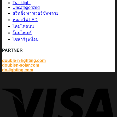
Tracklight
Uncategorized
สวิทชิ่ง พาวเวอร์ซัพพลาย
หลอดไฟ LED
โคมไฟถนน
โคมไฮเบย์
โซลาร์รูฟท็อป
PARTNER
double-n-lighting.com
doublen-solar.com
dn-lighting.com
V