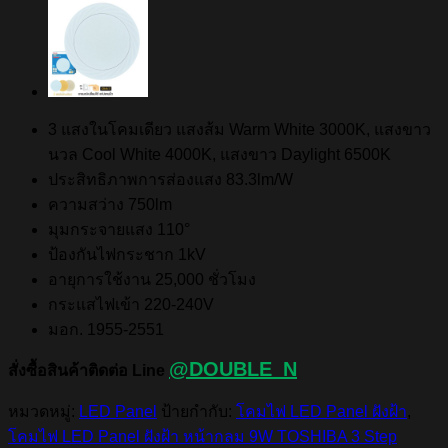
3 แสงในโคมเดียว แสงส้ม Warm White 3000K, แสงขาว
นวล Cool White 4000K, แสงขาว Daylight 6500K
ประสิทธิภาพการส่องแสง 83.3lm/W
ความสว่าง 750lm
มุมกระจายแสง 110°
ป้องกันไฟกระชาก 1kV
อายุการใช้งาน 25,000 ชั่วโมง
กระแสไฟเข้า 220-240V
มอก. 1955-2551
@DOUBLE_N
สั่งซื้อสินค้าติดต่อ Line
หมวดหมู่:
LED Panel
ป้ายกำกับ:
โคมไฟ LED Panel ฝังฝ้า
,
โคมไฟ LED Panel ฝังฝ้า หน้ากลม 9W TOSHIBA 3 Step