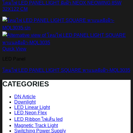
โคมไฟ LED PANEL LIGHT ฝังฝ้า NEOX NEOWING 85W
32X122 CM
Quick View
LED Panel
โคมไฟ LED PANEL LIGHT SQUARE พาแนลฝังฝ้า-MQL3035
CATEGORIES
DN Article
Downlight
LED Linear Light
LED Neon Flex
LED Ribbon ไฟเส้น led
Magnetic Track Light
Switching Power Supply