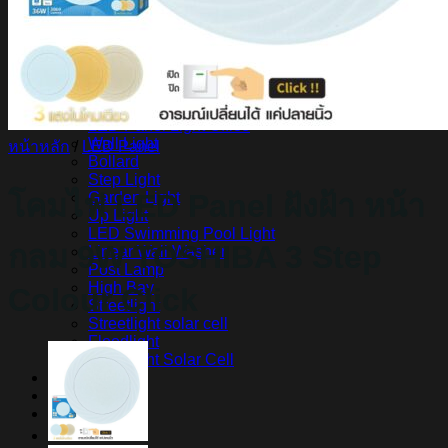
สินค้า Lighting
LED Linear
LED Ribbon
LED Neon Flex
Power Supply
LED Panel
LED Panel Light Office
Wall Light
หน้าหลัก
/
LED Panel
Bollard
Step Light
โคมไฟ LED Panel ฝังฝ้า หน้า
Garden Light
Up Light
LED Swimming Pool Light
กลม 9W TOSHIBA 3 Step
Linear Wall Washer
Post Lamp
High Bay
Colour Click
Streetlight
Streetlight solar cell
Floodlight
Floodlight Solar Cell
ผลงาน
Article
Contact Us