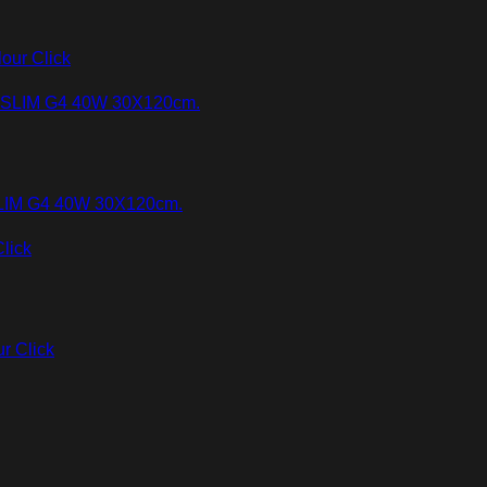
our Click
LIM G4 40W 30X120cm.
r Click