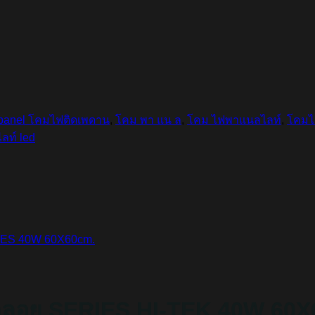
 panel โคมไฟติดเพดาน
,
โคม พา แน ล
,
โคม ไฟพาแนลไลท์
,
โคมไ
ท์ led
ดลอย SERIES HI-TEK 40W 60X