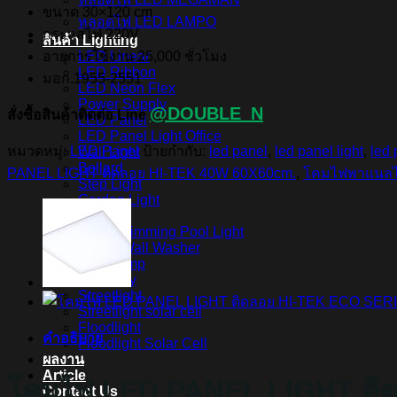
ขนาด 30×120 cm
หลอดไฟ LED LAMPO
กระแสไฟ 220V
สินค้า Lighting
อายุการใช้งาน 25,000 ชั่วโมง
LED Linear
LED Ribbon
มอก.1955-2551
LED Neon Flex
Power Supply
@DOUBLE_N
สั่งซื้อสินค้าติดต่อ Line
LED Panel
LED Panel Light Office
หมวดหมู่:
LED Panel
ป้ายกำกับ:
led panel
,
led panel light
,
led
Wall Light
Bollard
PANEL LIGHT ติดลอย HI-TEK 40W 60X60cm.
,
โคมไฟพาแนลไล
Step Light
Garden Light
Up Light
LED Swimming Pool Light
Linear Wall Washer
Post Lamp
High Bay
Streetlight
Streetlight solar cell
Floodlight
คำอธิบาย
Floodlight Solar Cell
ผลงาน
Article
โคมไฟ LED PANEL LIGHT ติ
Contact Us