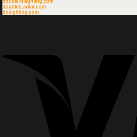
double-n-lighting.com
doublen-solar.com
dn-lighting.com