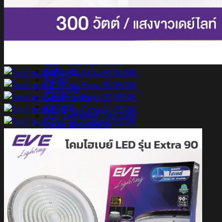
สินค้า Lighting
LED Linear
LED Ribbon
LED Neon Flex
Power Supply
LED Panel
LED Panel Light Office
Wall Light
Bollard
Step Light
Garden Light
Up Light
LED Swimming Pool Light
Linear Wall Washer
Post Lamp
High Bay
Streetlight
Streetlight solar cell
Floodlight
Floodlight Solar Cell
ผลงาน
Article
Contact Us