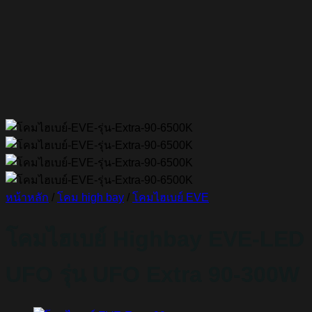
หน้าหลัก
/
โคม high bay
/
โคมไฮเบย์ EVE
โคมไฮเบย์ Highbay EVE-LED
UFO รุ่น UFO Extra 90-300W