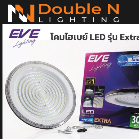
ข้าม
ไป
ยัง
เนื้อหา
ค้นหา:
Home
Magnetic Light
Track light
Downlight
DOWNLIGHT E27
DOWNLIGHT AR111
Downlight LED COB
DOWNLIGHT GU10 MR16 MR11
หลอดไฟ LED
หลอดไฟ LED MEGAMAN
หลอดไฟ LED LAMPO