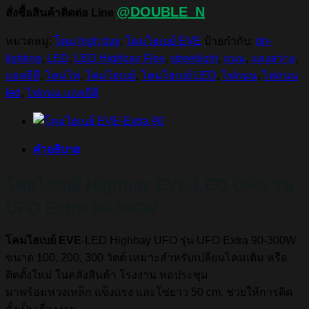
@DOUBLE_N
สั่งซื้อสินค้าติดต่อ Line
หมวดหมู่:
โคม high bay
,
โคมไฮเบย์ EVE
ป้ายกำกับ:
dn-
lighting
,
LED
,
LED Highbay Flex
,
streetlight
,
ถนน
,
แสงสว่าง
,
แอลอีดี
,
โคมไฟ
,
โคมไฮเบย์
,
โคมไฮเบย์ LED
,
ไฟถนน
,
ไฟถนน
led
,
ไฟถนน แอลอีดี
คำอธิบาย
โคมไฮเบย์ Highbay EVE-LED UFO รุ่น
UFO Extra 90-300W
โคมไฮเบย์ EVE
-LED Highbay UFO รุ่น UFO Extra 90-300W
ขนาด 100, 200, 300 วัตต์ เหมาะสำหรับเปลี่ยนโคมเดิม หรือ
ติดตั้งใหม่ ในคลังสินค้า โรงงาน หอประชุม
มาพร้อมห่วงเหล็ก แข็งแรง และโซ่ยาว 50 cm. ช่วยให้การติด