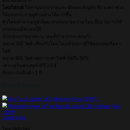
ตั้งเป็นเรื่องง่าย
โคมไฮเบย์
ให้ค่ามุมกระจายแสง (Beam Angle) 90 องศา ช่วย
ให้แสงกระจายสู่ด้านล่างได้มากขึ้น
ตัวโคมทำจากอลูมิเนียม ช่วยระบายความร้อน ยืดอายุการใช้
งานของเม็ดแอลอีดี
น้ำหนักเบาขนาดบาง เลนส์ทำจากกระจกแก้ว
ขนาด 300 วัตต์ เทียบกับโคมไฮเบย์รุ่นเก่าที่ใช้หลอดเมทัลฮา
ไลด์
ขนาด 600 วัตต์ ลดภาระค่าไฟฟ้าได้ถึง 50%
เพาเวอร์แฟกเตอร์ (PF.) 0.9
รับประกันสินค้า 1 ปี
สินค้าที่เกี่ยวข้อง
Quick View
โคม high bay