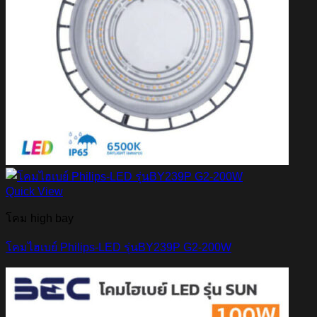
Quick View
โคม high bay
โคมไฮเบย์ Philips-LED รุ่นBY239P G2-200W