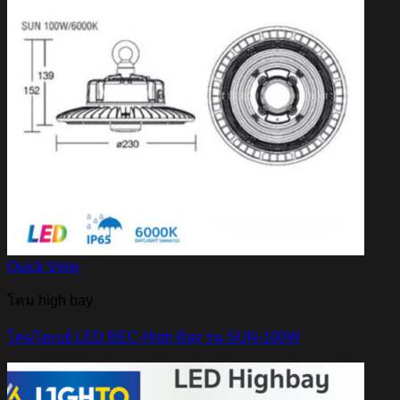
Quick View
โคม high bay
โคมไฮเบย์ LED BEC-High Bay รุ่น SUN-100W