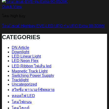
Quick View
โคม high bay
โคมไฮเบย์ Highbay EVE-LED UFO รุ่น UFO Extra 90-300W
CATEGORIES
DN Article
Downlight
LED Linear Light
LED Neon Flex
LED Ribbon ไฟเส้น led
Magnetic Track Light
Switching Power Supply
Tracklight
Uncategorized
สวิทชิ่ง พาวเวอร์ซัพพลาย
หลอดไฟ LED
โคมไฟถนน
โคมไฮเบย์