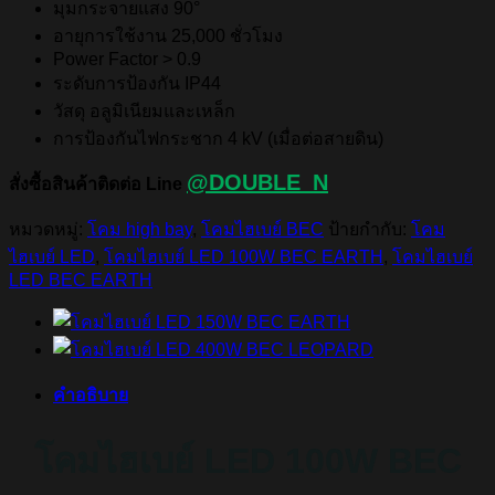
มุมกระจายแสง 90°
อายุการใช้งาน 25,000 ชั่วโมง
Power Factor > 0.9
ระดับการป้องกัน IP44
วัสดุ อลูมิเนียมและเหล็ก
การป้องกันไฟกระชาก 4 kV (เมื่อต่อสายดิน)
@DOUBLE_N
สั่งซื้อสินค้าติดต่อ Line
หมวดหมู่:
โคม high bay
,
โคมไฮเบย์ BEC
ป้ายกำกับ:
โคม
ไฮเบย์ LED
,
โคมไฮเบย์ LED 100W BEC EARTH
,
โคมไฮเบย์
LED BEC EARTH
คำอธิบาย
โคมไฮเบย์ LED 100W BEC