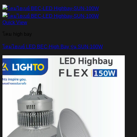
Quick View
โคม high bay
โคมไฮเบย์ LED BEC-High Bay รุ่น SUN-100W