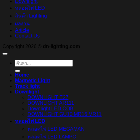
Downlight
หลอดไฟ LED
สินค้า Lighting
ผลงาน
Article
Contact Us
Copyright 2026 ©
dn-lighting.com
ค้นหา:
Home
Magnetic Light
Track light
Downlight
DOWNLIGHT E27
DOWNLIGHT AR111
Downlight LED COB
DOWNLIGHT GU10 MR16 MR11
หลอดไฟ LED
หลอดไฟ LED MEGAMAN
หลอดไฟ LED LAMPO