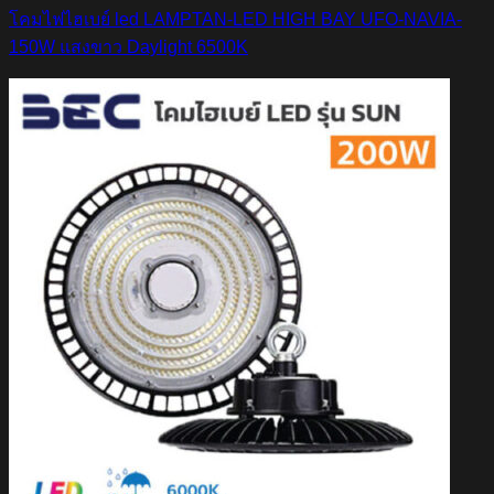
โคมไฟไฮเบย์ led LAMPTAN-LED HIGH BAY UFO-NAVIA-
150W แสงขาว Daylight 6500K