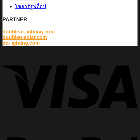
โซลาร์รูฟท็อป
PARTNER
double-n-lighting.com
doublen-solar.com
dn-lighting.com
V
P