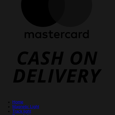
D
Home
Magnetic Light
Track light