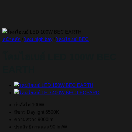
หน้าหลัก
/
โคม high bay
/
โคมไฮเบย์ BEC
โคมไฮเบย์ LED 100W BEC
EARTH
กำลังไฟ 100W
สีขาว Daylight 6500K
ความสว่าง 9000lm
ประสิทธิภาพแสง 90 lm/W