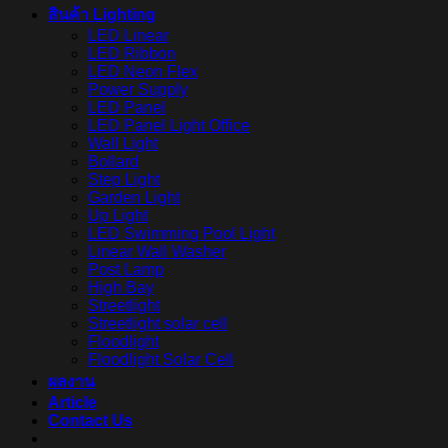
สินค้า Lighting
LED Linear
LED Ribbon
LED Neon Flex
Power Supply
LED Panel
LED Panel Light Office
Wall Light
Bollard
Step Light
Garden Light
Up Light
LED Swimming Pool Light
Linear Wall Washer
Post Lamp
High Bay
Streetlight
Streetlight solar cell
Floodlight
Floodlight Solar Cell
ผลงาน
Article
Contact Us