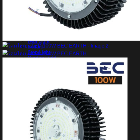
สินค้า Lighting
LED Linear
LED Ribbon
LED Neon Flex
Power Supply
LED Panel
LED Panel Light Office
Wall Light
Bollard
Step Light
Garden Light
Up Light
LED Swimming Pool Light
Linear Wall Washer
Post Lamp
High Bay
Streetlight
Streetlight solar cell
Floodlight
Floodlight Solar Cell
ผลงาน
Article
Contact Us