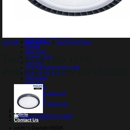
สินค้า Lighting
LED Linear
LED Ribbon
LED Neon Flex
Power Supply
LED Panel
LED Panel Light Office
Wall Light
หน้าหลัก
/
โคม high bay
/
โคมไฮเบย์ Philips
Bollard
Step Light
โคมไฮเบย์ LED 157W
Garden Light
Up Light
LED Swimming Pool Light
PHILIPS BY698P G5 LED250
Linear Wall Washer
Post Lamp
High Bay
Streetlight
Streetlight solar cell
Floodlight
Floodlight Solar Cell
ผลงาน
Article
Contact Us
แสงขาว Daylight 6500K