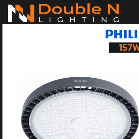
ข้าม
ไป
ยัง
เนื้อหา
ค้นหา:
Home
Magnetic Light
Track light
Downlight
DOWNLIGHT E27
DOWNLIGHT AR111
Downlight LED COB
DOWNLIGHT GU10 MR16 MR11
หลอดไฟ LED
หลอดไฟ LED MEGAMAN
หลอดไฟ LED LAMPO