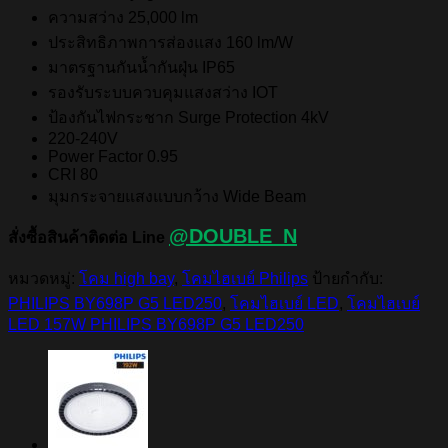
ความสว่าง 2
5,000 lm
ประสิทธิภาพการส่องแสง
160 lm/W
มาตรฐานกันน้ำกันฝุ่น IP65
รองรับระบบควบคุมแสงสว่าง IOT
ป้องกันไฟกระชาก Surge Protection 4kV
220-240V
Power Factor 0.95
CRI 80
มุมกระจายแสงแบบกว้าง Wide Beam
@DOUBLE_N
สั่งซื้อสินค้าติดต่อ Line
หมวดหมู่:
โคม high bay
,
โคมไฮเบย์ Philips
ป้ายกำกับ:
PHILIPS BY698P G5 LED250
,
โคมไฮเบย์ LED
,
โคมไฮเบย์
LED 157W PHILIPS BY698P G5 LED250