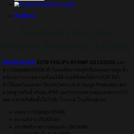
คำอธิบาย
โคมไฮเบย์ LED 157W
PHILIPS BY698P G5 LED250
โคมไฮเบย์ LED
157W PHILIPS BY698P G5 LED250
แสง
ขาว Daylight 6500K ตัวโคมผลิตจากอลูมิเนียมคุณภาพสูง น้ำ
หนักเบา ระบายความร้อนได้ดี เลนส์พิเศษให้ค่า UGR ที่ต่ำ
ทำให้แสงไม่แยงตา ป้องกันไฟกระชาก Surge Protection 4kV
มาตรฐานกันน้ำกันฝุ่น IP65 รองรับระบบควบคุมแสงสว่าง IOT
เหมาะสำหรับติดตั้งในโกดัง โรงงาน โรงเรือนต่างๆ
แสงขาว Daylight 6500K
ความสว่าง 2
5,000 lm
ประสิทธิภาพการส่องแสง
160 lm/W