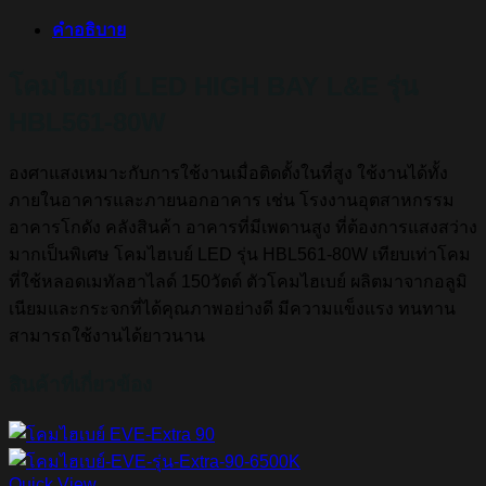
คำอธิบาย
โคมไฮเบย์ LED HIGH BAY L&E รุ่น
HBL561-80W
องศาแสงเหมาะกับการใช้งานเมื่อติดตั้งในที่สูง ใช้งานได้ทั้ง
ภายในอาคารและภายนอกอาคาร เช่น โรงงานอุตสาหกรรม
อาคารโกดัง คลังสินค้า อาคารที่มีเพดานสูง ที่ต้องการแสงสว่าง
มากเป็นพิเศษ โคมไฮเบย์ LED รุ่น HBL561-80W เทียบเท่าโคม
ที่ใช้หลอดเมทัลฮาไลด์ 150วัตต์ ตัวโคมไฮเบย์ ผลิตมาจากอลูมิ
เนียมและกระจกที่ได้คุณภาพอย่างดี มีความแข็งแรง ทนทาน
สามารถใช้งานได้ยาวนาน
สินค้าที่เกี่ยวข้อง
Quick View