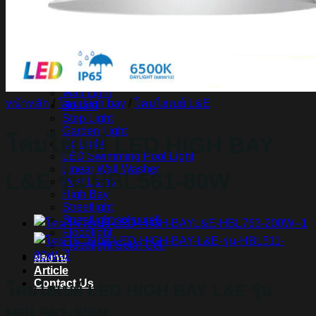
สินค้า Lighting
LED Linear
LED Ribbon
LED Neon Flex
Power Supply
LED Panel
LED Panel Light Office
Wall Light
หน้าหลัก
/
โคม high bay
/
โคมไฮเบย์ L&E
Bollard
Step Light
Garden Light
โคมไฮเบย์ LED HIGH BAY
Up Light
LED Swimming Pool Light
Linear Wall Washer
L&E รุ่น HBL561-80W
Post Lamp
High Bay
Streetlight
Streetlight solar cell
Floodlight
Floodlight Solar Cell
ผลงาน
Article
Contact Us
โคมไฮเบย์ LED HIGH BAY L&E รุ่น
HBL561-80W