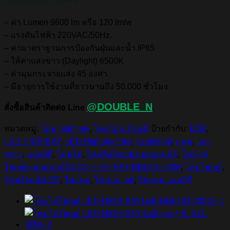
– ค่า Lumen 9600 lm หรือ 120 lm/w
– แรงดันไฟฟ้า 220VAC/50Hz.
– ค่ามาตราฐานการป้องกันฝุ่นและน้ำ IP65
– ให้ค่าแสงขาว (Daylight) 6500K
– ค่ามุมกระจายแสง 45 องศา
– มีอายุการใช้งานที่ยาวนานถึง 50,000 ชั่วโมง
@DOUBLE_N
สั่งซื้อสินค้าติดต่อ Line
หมวดหมู่:
โคม high bay
,
โคมไฮเบย์ L&E
ป้ายกำกับ:
LED
,
LED HIGH BAY
,
LED Highbay Flex
,
streetlight
,
ถนน
,
แสง
สว่าง
,
แอลอีดี
,
โคมไฟ
,
โคมไฟไฮเบย์ แอลแอนด์อี
,
โคมไฟ
ไฮเบย์ แอลแอนด์อี-LED HIGH BAY-HBL561-80W
,
โคมไฮเบย์
,
โคมไฮเบย์ LED
,
ไฟถนน
,
ไฟถนน led
,
ไฟถนน แอลอีดี