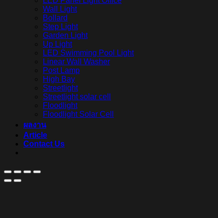
LED Panel Light Office
Wall Light
Bollard
Step Light
Garden Light
Up Light
LED Swimming Pool Light
Linear Wall Washer
Post Lamp
High Bay
Streetlight
Streetlight solar cell
Floodlight
Floodlight Solar Cell
ผลงาน
Article
Contact Us