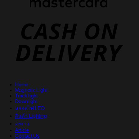
D
Home
Magnetic Light
Track light
Downlight
หลอดไฟ LED
สินค้า Lighting
ผลงาน
Article
Contact Us