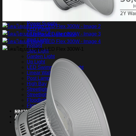
สินค้า Lighting
LED Linear
LED Ribbon
LED Neon Flex
Power Supply
LED Panel
LED Panel Light Office
Wall Light
Bollard
Step Light
Garden Light
Up Light
LED Swimming Pool Light
Linear Wall Washer
Post Lamp
High Bay
Streetlight
Streetlight solar cell
Floodlight
Floodlight Solar Cell
ผลงาน
Article
Contact Us