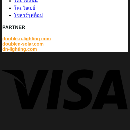
โคมไฟถนน
โคมไฮเบย์
โซลาร์รูฟท็อป
PARTNER
double-n-lighting.com
doublen-solar.com
dn-lighting.com
V
P