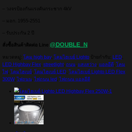
– วงจรป้องกันแรงดันกระชาก 4kV
– มอก. 1955-2551
– รับประกัน 2 ปี
@DOUBLE_N
สั่งซื้อสินค้าติดต่อ Line
หมวดหมู่:
โคม high bay
,
โคมไฮเบย์ Lighto
ป้ายกำกับ:
LED
,
LED Highbay Flex
,
streetlight
,
ถนน
,
แสงสว่าง
,
แอลอีดี
,
โคม
ไฟ
,
โคมไฮเบย์
,
โคมไฮเบย์ LED
,
โคมไฮเบย์ Lighto LED Flex
300W
,
ไฟถนน
,
ไฟถนน led
,
ไฟถนน แอลอีดี