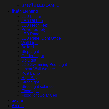
หลอดไฟ LED LAMPO
สินค้า Lighting
LED Linear
LED Ribbon
LED Neon Flex
Power Supply
LED Panel
LED Panel Light Office
Wall Light
Bollard
Step Light
Garden Light
Up Light
LED Swimming Pool Light
Linear Wall Washer
Post Lamp
High Bay
Streetlight
Streetlight solar cell
Floodlight
Floodlight Solar Cell
ผลงาน
Article