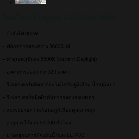
โคมไฮเบย์ Lighto LED Flex 300W
– กำลังไฟ 300W
– ฟลักซ์การส่องสว่าง 36000LM
– ค่าอุณหภูมิแสง 6500K (แสงขาว Daylight)
– องศาการส่องสว่าง 120 องศา
– รีเฟลกเตอร์ผลิตจากอะโนไดซ์อลูมิเนียม น้ำหนักเบา
– รีเฟลกเตอร์ชนิดผิวพ่นทรายลดแสงแยงตา
– แผงระบายความร้อนอลูมิเนียมคุณภาพสูง
– อายุการใช้งาน 50,000 ชั่วโมง
– มาตรฐานการป้องกันน้ำและฝุ่น IP20