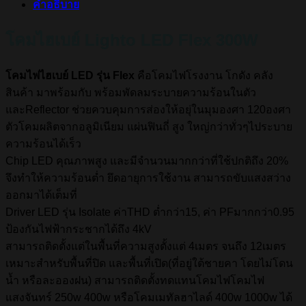
คำอธิบาย
โคมไฮเบย์ Lighto LED Flex 300W
โคมไฟไฮเบย์ LED รุ่น Flex
คือโคมไฟโรงงาน โกดัง คลัง
สินค้า มาพร้อมกับ พร้อมพัดลมระบายความร้อนในตัว
และReflector ช่วยควบคุมการส่องให้อยุ่ในมุมองศา 120องศา
ตัวโคมผลิตจากอลูมิเนียม แผ่นฟินถี่ สูง ใหญ่กว่าทั่วๆไประบาย
ความร้อนได้เร็ว
Chip LED คุณภาพสูง และมีจำนวนมากกว่าที่ใช้ปกติถึง 20%
จึงทำให้ความร้อนต่ำ ยึดอายุการใช้งาน สามารถขับแสงสว่าง
ออกมาได้เต็มที่
Driver LED รุ่น Isolate ค่าTHD ต่ำกว่า15, ค่า PFมากกว่า0.95
ป้องกันไฟฟ้ากระชากได้ถึง 4kV
สามารถติดตั้งแต่ในพื้นที่ความสูงตั้งแต่ 4เมตร จนถึง 12เมตร
เหมาะสำหรับพื้นที่ปิด และพื้นที่เปิด(ที่อยู่ใต้ชายคา โดยไม่โดน
น้ำ หรือละอองฝน) สามารถติดตั้งทดแทนโคมไฟโคมไฟ
แสงจันทร์ 250w 400w หรือโคมเมทัลฮาไลด์ 400w 1000w ได้