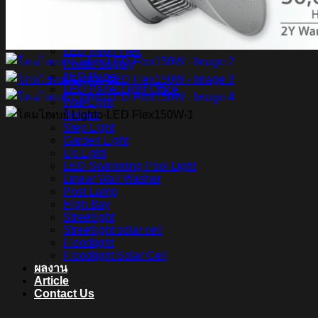
สินค้า Lighting
LED Linear
LED Ribbon
LED Neon Flex
Power Supply
LED Panel
LED Panel Light Office
Wall Light
Bollard
Step Light
Garden Light
Up Light
LED Swimming Pool Light
Linear Wall Washer
Post Lamp
High Bay
Streetlight
Streetlight solar cell
Floodlight
Floodlight Solar Cell
ผลงาน
Article
Contact Us