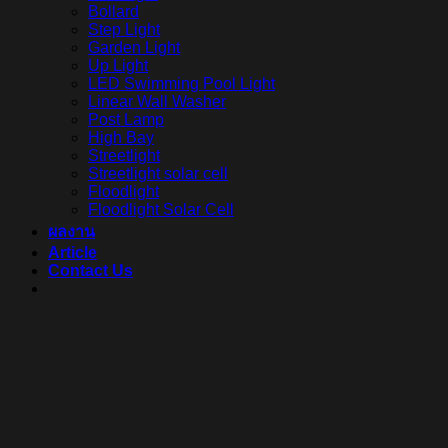
Bollard
Step Light
Garden Light
Up Light
LED Swimming Pool Light
Linear Wall Washer
Post Lamp
High Bay
Streetlight
Streetlight solar cell
Floodlight
Floodlight Solar Cell
ผลงาน
Article
Contact Us