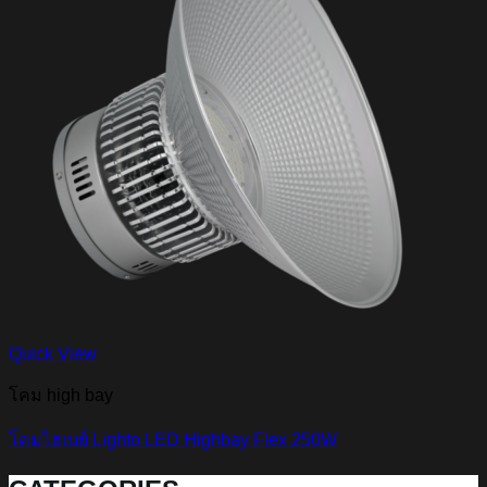
Quick View
โคม high bay
โคมไฮเบย์ Lighto LED Highbay Flex 250W