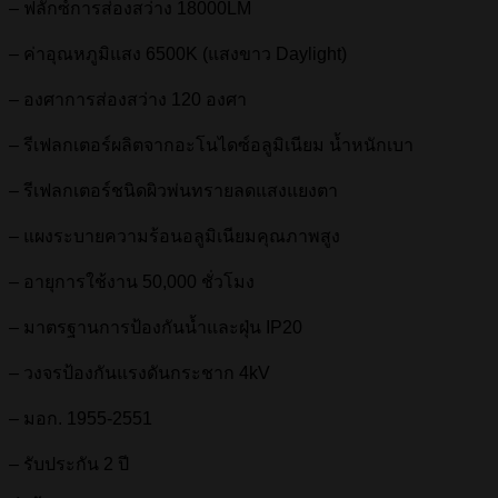
– ฟลักซ์การส่องสว่าง 18000LM
– ค่าอุณหภูมิแสง 6500K (แสงขาว Daylight)
– องศาการส่องสว่าง 120 องศา
– รีเฟลกเตอร์ผลิตจากอะโนไดซ์อลูมิเนียม น้ำหนักเบา
– รีเฟลกเตอร์ชนิดผิวพ่นทรายลดแสงแยงตา
– แผงระบายความร้อนอลูมิเนียมคุณภาพสูง
– อายุการใช้งาน 50,000 ชั่วโมง
– มาตรฐานการป้องกันน้ำและฝุ่น IP20
– วงจรป้องกันแรงดันกระชาก 4kV
– มอก. 1955-2551
– รับประกัน 2 ปี