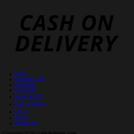
D
Home
Magnetic Light
Track light
Downlight
หลอดไฟ LED
สินค้า Lighting
ผลงาน
Article
Contact Us
Copyright 2026 ©
dn-lighting.com