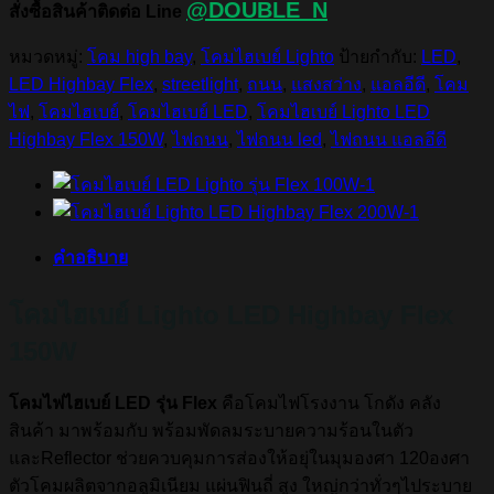
@DOUBLE_N
สั่งซื้อสินค้าติดต่อ Line
หมวดหมู่:
โคม high bay
,
โคมไฮเบย์ Lighto
ป้ายกำกับ:
LED
,
LED Highbay Flex
,
streetlight
,
ถนน
,
แสงสว่าง
,
แอลอีดี
,
โคม
ไฟ
,
โคมไฮเบย์
,
โคมไฮเบย์ LED
,
โคมไฮเบย์ Lighto LED
Highbay Flex 150W
,
ไฟถนน
,
ไฟถนน led
,
ไฟถนน แอลอีดี
คำอธิบาย
โคมไฮเบย์ Lighto LED Highbay Flex
150W
โคมไฟไฮเบย์ LED รุ่น Flex
คือโคมไฟโรงงาน โกดัง คลัง
สินค้า มาพร้อมกับ พร้อมพัดลมระบายความร้อนในตัว
และReflector ช่วยควบคุมการส่องให้อยุ่ในมุมองศา 120องศา
ตัวโคมผลิตจากอลูมิเนียม แผ่นฟินถี่ สูง ใหญ่กว่าทั่วๆไประบาย