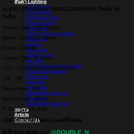
สินค้า Lighting
LED Linear
ALIGN LED RIBBON S3528L120V24 9.6W (ไฟเส้น ไฟ
LED Ribbon
ริบบิ้น)
LED Neon Flex
Power Supply
Product Type : LED Ribbon
LED Panel
LED Panel Light Office
Model : Align LED Ribbon
Wall Light
Bollard
Power : 9.6W/M
Step Light
Garden Light
Lumen : 796 – 877 lm/m
Up Light
LED Swimming Pool Light
CCT : 2700K/3000K/4000K/5000K
Linear Wall Washer
Post Lamp
CRI : >80
High Bay
Streetlight
Beam Angle : 120°
Streetlight solar cell
Floodlight
Input Voltage : 24VDC
Floodlight Solar Cell
IP Rating: IP20, IP66
ผลงาน
Article
Contact Us
LED RIBBON | ไฟเส้น | แอลอีดีไฟเส้น
@DOUBLE_N
สั่งซื้อสินค้าติดต่อ Line