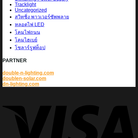
Tracklight
Uncategorized
สวิทชิ่ง พาวเวอร์ซัพพลาย
หลอดไฟ LED
โคมไฟถนน
โคมไฮเบย์
โซลาร์รูฟท็อป
PARTNER
double-n-lighting.com
doublen-solar.com
dn-lighting.com
V