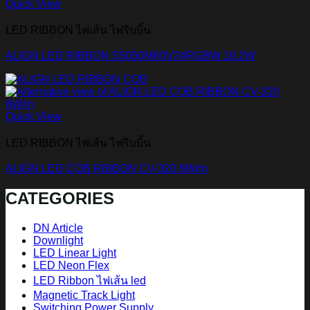
Quick View
LED RIBBON ไฟเส้น ไฟริบบิ้น
ALIGN LED RIBBON S5050M60V24RGBW 19.2W
Quick View
LED RIBBON ไฟเส้น ไฟริบบิ้น
ALIGN LED COB RIBBON CV-320 8W/m
CATEGORIES
DN Article
Downlight
LED Linear Light
LED Neon Flex
LED Ribbon ไฟเส้น led
Magnetic Track Light
Switching Power Supply