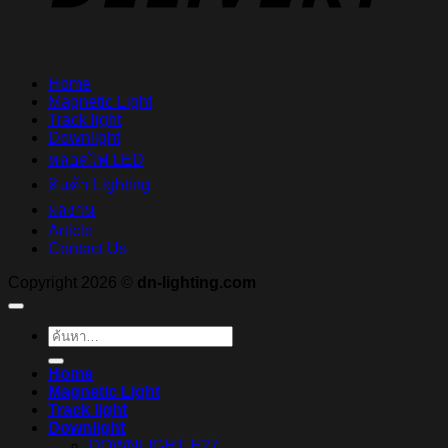
Home
Magnetic Light
Track light
Downlight
หลอดไฟ LED
สินค้า Lighting
ผลงาน
Article
Contact Us
Copyright 2026 ©
dn-lighting.com
ค้นหา:
Home
Magnetic Light
Track light
Downlight
DOWNLIGHT E27