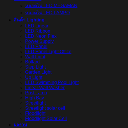
หลอดไฟ LED MEGAMAN
หลอดไฟ LED LAMPO
สินค้า Lighting
LED Linear
LED Ribbon
LED Neon Flex
Power Supply
LED Panel
LED Panel Light Office
Wall Light
Bollard
Step Light
Garden Light
Up Light
LED Swimming Pool Light
Linear Wall Washer
Post Lamp
High Bay
Streetlight
Streetlight solar cell
Floodlight
Floodlight Solar Cell
ผลงาน