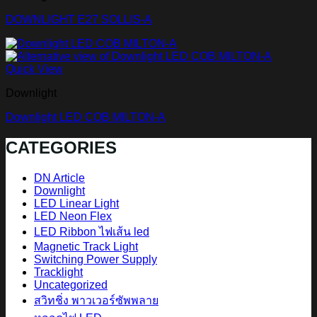
DOWNLIGHT E27 SOLLIS-A
Quick View
Downlight
Downlight LED COB MILTON-A
CATEGORIES
DN Article
Downlight
LED Linear Light
LED Neon Flex
LED Ribbon ไฟเส้น led
Magnetic Track Light
Switching Power Supply
Tracklight
Uncategorized
สวิทชิ่ง พาวเวอร์ซัพพลาย