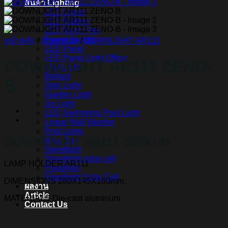
สินค้า Lighting
LED Linear
LED Ribbon
LED Neon Flex
Power Supply
หน้าหลัก
/
Downlight
/
DOWNLIGHT AR111
LED Panel
LED Panel Light Office
DOWNLIGHT AR111 ZENO-
Wall Light
Bollard
B
Step Light
Garden Light
Up Light
LED Swimming Pool Light
Linear Wall Washer
Post Lamp
DOWNLIGHT AR111 ZENO-B
High Bay
Streetlight
Streetlight solar cell
LAMP HOLDER
AR111
Floodlight
Floodlight Solar Cell
DIMENSIONS
280X145X160mm.
ผลงาน
Article
MATERIALS
Die-cast aluminum
Contact Us