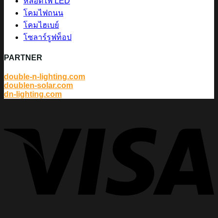
หลอดไฟ LED
โคมไฟถนน
โคมไฮเบย์
โซลาร์รูฟท็อป
PARTNER
double-n-lighting.com
doublen-solar.com
dn-lighting.com
V