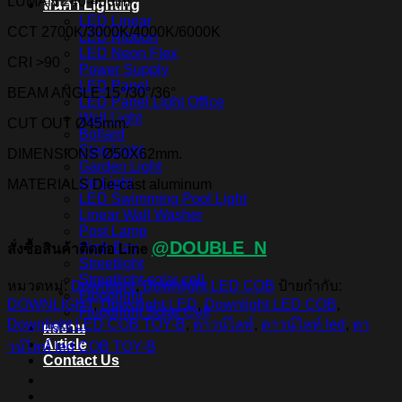
LUMAN
240-400lm
สินค้า Lighting
LED Linear
CCT
2700K/3000K/4000K/6000K
LED Ribbon
LED Neon Flex
CRI
>90
Power Supply
LED Panel
BEAM ANGLE
15°/30°/36°
LED Panel Light Office
Wall Light
CUT OUT
Ø45mm.
Bollard
Step Light
DIMENSIONS
Ø50X62mm.
Garden Light
Up Light
MATERIALS
Die-cast aluminum
LED Swimming Pool Light
Linear Wall Washer
Post Lamp
@DOUBLE_N
High Bay
สั่งซื้อสินค้าติดต่อ Line
Streetlight
Streetlight solar cell
หมวดหมู่:
Downlight
,
Downlight LED COB
ป้ายกำกับ:
Floodlight
DOWNLIGHT
,
Downlight LED
,
Downlight LED COB
,
Floodlight Solar Cell
Downlight LED COB TOY-B
,
ดาวน์ไลท์
,
ดาวน์ไลท์ led
,
ดา
ผลงาน
Article
วน์ไลท์ led COB TOY-B
Contact Us