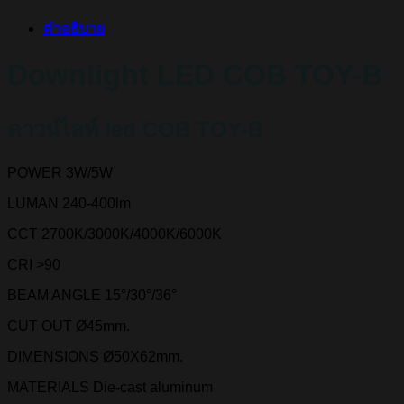
คำอธิบาย
Downlight LED COB TOY-B
ดาวน์ไลท์ led COB TOY-B
POWER
3W/5W
LUMAN
240-400lm
CCT
2700K/3000K/4000K/6000K
CRI
>90
BEAM ANGLE
15°/30°/36°
CUT OUT
Ø45mm.
DIMENSIONS
Ø50X62mm.
MATERIALS
Die-cast aluminum