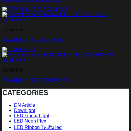
Quick View
Downlight
DOWNLIGHT E27 SOLLIS-B
Quick View
Downlight
DOWNLIGHT E27 COSMOS-S4
CATEGORIES
DN Article
Downlight
LED Linear Light
LED Neon Flex
LED Ribbon ไฟเส้น led