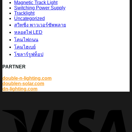
Magnetic Track Light
Switching Power Supply
Tracklight
Uncategorized
สวิทชิ่ง พาวเวอร์ซัพพลาย
หลอดไฟ LED
โคมไฟถนน
โคมไฮเบย์
โซลาร์รูฟท็อป
PARTNER
double-n-lighting.com
doublen-solar.com
dn-lighting.com
V