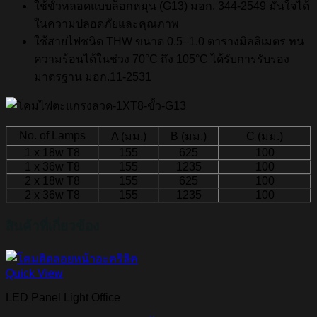
ใช้ขั้วหลอดแบบล็อกหมุน (G13) มอก. 344-2549 มั่นใจได้
ในความปลอดภัยและคุณภาพ
ใช้สายไฟชนิด THW ขนาด 0.5–1.0 ตารางมิลลิเมตร ทน
ความร้อนได้ในช่วง 70°C ถึง 105°C ได้รับการรับรอง
มาตรฐาน มอก.11-2531
No. of Lamps
A (มม.)
B (มม.)
C (มม.)
1 x 18w T8
155
625
100
1 x 36w T8
155
1235
100
2 x 18w T8
155
625
100
2 x 36w T8
155
1235
100
สินค้าที่เกี่ยวข้อง
Quick View
LED Panel Light Office