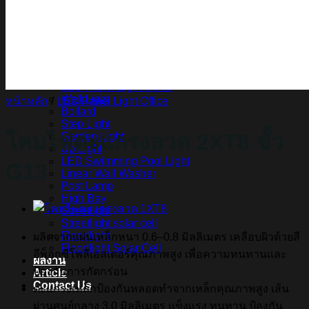
สินค้า Lighting
LED Linear
LED Ribbon
LED Neon Flex
Power Supply
LED Panel
LED Panel Light Office
Wall Light
หน้าหลัก
/
LED Panel Light Office
Bollard
Step Light
โคมไฟตะแกรงลวด 2XT8 ขั้ว
Garden Light
Up Light
LED Swimming Pool Light
G13
Linear Wall Washer
Post Lamp
High Bay
Streetlight
Streetlight solar cell
Floodlight
ผลิตจากแผ่นเหล็กหนา 0.6–0.8 มิลลิเมตร เคลือบผิวด้วยสี
Floodlight Solar Cell
อีพ็อกซีโพลีเอสเตอร์คุณภาพสูง เพื่อความทนทานและ
ผลงาน
ป้องกันการกัดกร่อน
Article
Contact Us
ตะแกรงเหล็กป้องกันหลอดทำจากเหล็กคุณภาพสูง เส้น
ผ่านศูนย์กลาง 3.0 มิลลิเมตร แข็งแรง ทนทาน ป้องกัน