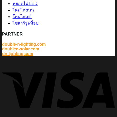
หลอดไฟ LED
โคมไฟถนน
โคมไฮเบย์
โซลาร์รูฟท็อป
PARTNER
double-n-lighting.com
doublen-solar.com
dn-lighting.com
V