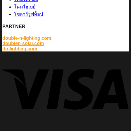
โคมไฮเบย์
โซลาร์รูฟท็อป
PARTNER
double-n-lighting.com
doublen-solar.com
dn-lighting.com
V
P