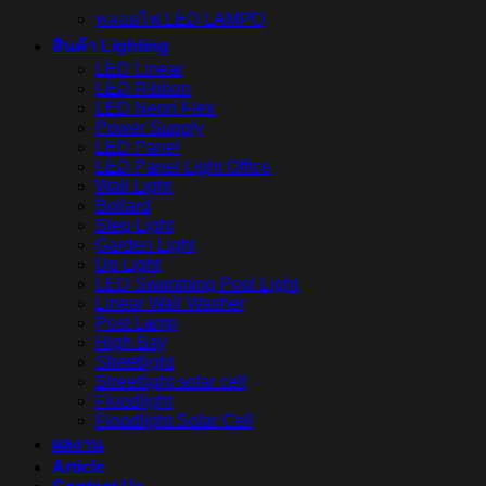
หลอดไฟ LED LAMPO
สินค้า Lighting
LED Linear
LED Ribbon
LED Neon Flex
Power Supply
LED Panel
LED Panel Light Office
Wall Light
Bollard
Step Light
Garden Light
Up Light
LED Swimming Pool Light
Linear Wall Washer
Post Lamp
High Bay
Streetlight
Streetlight solar cell
Floodlight
Floodlight Solar Cell
ผลงาน
Article