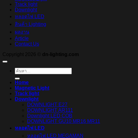
Track light
Downlight
หลอดไฟ LED
สินค้า Lighting
ผลงาน
Article
Contact Us
Copyright 2026 ©
dn-lighting.com
ค้นหา:
Home
Magnetic Light
Track light
Downlight
DOWNLIGHT E27
DOWNLIGHT AR111
Downlight LED COB
DOWNLIGHT GU10 MR16 MR11
หลอดไฟ LED
หลอดไฟ LED MEGAMAN