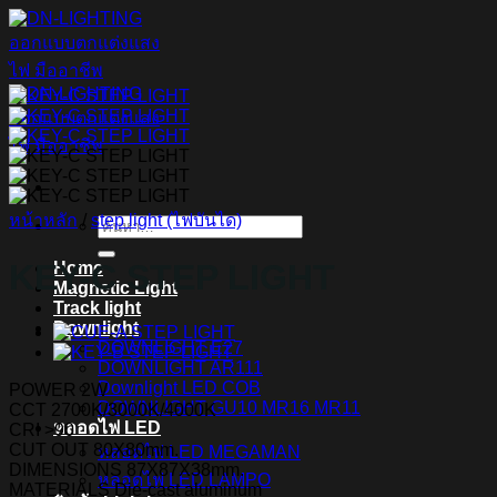
ข้าม
ไป
ยัง
เนื้อหา
หน้าหลัก
/
step light (ไฟบันได)
ค้นหา:
KEY-C STEP LIGHT
Home
Magnetic Light
Track light
Downlight
DOWNLIGHT E27
DOWNLIGHT AR111
Downlight LED COB
POWER 2W
DOWNLIGHT GU10 MR16 MR11
CCT 2700K/3000K/4000K
หลอดไฟ LED
CRI >90
CUT OUT 80X80mm.
หลอดไฟ LED MEGAMAN
DIMENSIONS 87X87X38mm.
หลอดไฟ LED LAMPO
MATERIALS Die-cast aluminum