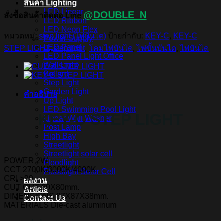
สินค้า Lighting
LED Linear
@DOUBLE_N
สั่งซื้อสินค้าติดต่อ Line
LED Ribbon
LED Neon Flex
หมวดหมู่:
step light (ไฟบันได)
ป้ายกำกับ:
KEY-C
,
KEY-C
Power Supply
LED Panel
STEP LIGHT
,
step light
,
โคมไฟบันได
,
ไฟขั้นบันได
,
ไฟบันได
LED Panel Light Office
Wall Light
Bollard
Step Light
Garden Light
คำอธิบาย
Up Light
LED Swimming Pool Light
KEY-C STEP LIGHT
Linear Wall Washer
Post Lamp
High Bay
Streetlight
Streetlight solar cell
POWER 2W
Floodlight
CCT 2700K/3000K/4000K
Floodlight Solar Cell
CRI >90
ผลงาน
CUT OUT 80X80mm.
Article
DIMENSIONS 87X87X38mm.
Contact Us
MATERIALS Die-cast aluminum