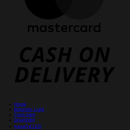
D
Home
Magnetic Light
Track light
Downlight
หลอดไฟ LED