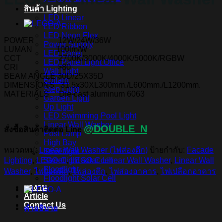
สินค้า Lighting
LED Linear
LED Ribbon
LED Neon Flex
POWER 12W/24W/36W
Power Supply
LUMAN 100lm/W
LED Panel
CCT 2700K/3000K/4000K/5000K/RGBW
LED Panel Light Office
CRI >80
Wall Light
BEAM ANGLE 30D/25X35D
Bollard
DIMENSIONS 31.5x30XL300mm./L600mm./L1200mm.
Step Light
MATERIALS Die-cast aluminum 6063
Garden Light
Up Light
LED Swimming Pool Light
Linear Wall Washer
@DOUBLE_N
สั่งซื้อสินค้าติดต่อ Line
Post Lamp
High Bay
หมวดหมู่:
Linear Wall Washer (ไฟส่องตึก)
ป้ายกำกับ:
Facade
Streetlight
Lighting
,
LEGO-C
,
LEGO-C Linear Wall Washer
,
Linear Wall
Streetlight solar cell
Floodlight
Washer
,
ไฟย้อมตึก
,
ไฟส่องตึก
,
ไฟส่องอาคาร
,
ไฟเปลือกอาคาร
Floodlight Solar Cell
ผลงาน
Article
Contact Us
คำอธิบาย