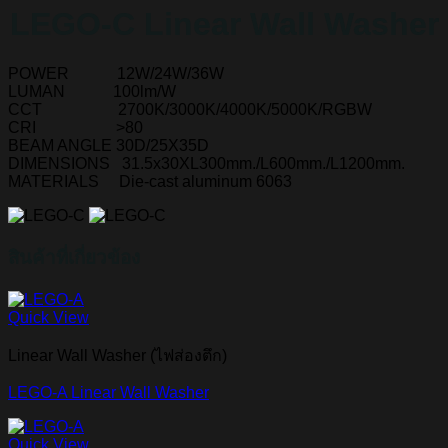
LEGO-C Linear Wall Washer
POWER 12W/24W/36W
LUMAN 100lm/W
CCT 2700K/3000K/4000K/5000K/RGBW
CRI >80
BEAM ANGLE 30D/25X35D
DIMENSIONS 31.5x30XL300mm./L600mm./L1200mm.
MATERIALS Die-cast aluminum 6063
สินค้าที่เกี่ยวข้อง
Quick View
Linear Wall Washer (ไฟส่องตึก)
LEGO-A Linear Wall Washer
Quick View