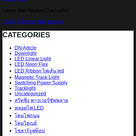
Linear Wall Washer (ไฟส่องตึก)
LEGO-B Linear Wall Washer
CATEGORIES
DN Article
Downlight
LED Linear Light
LED Neon Flex
LED Ribbon ไฟเส้น led
Magnetic Track Light
Switching Power Supply
Tracklight
Uncategorized
สวิทชิ่ง พาวเวอร์ซัพพลาย
หลอดไฟ LED
โคมไฟถนน
โคมไฮเบย์
โซลาร์รูฟท็อป