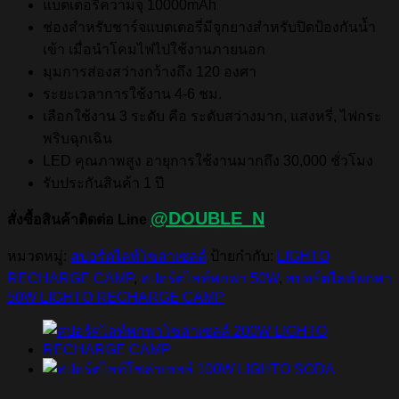
แบตเตอรี่ความจุ 10000mAh
ช่องสำหรับชาร์จแบตเตอรี่มีจุกยางสำหรับปิดป้องกันน้ำ
เข้า เมื่อนำโคมไฟไปใช้งานภายนอก
มุมการส่องสว่างกว้างถึง 120 องศา
ระยะเวลาการใช้งาน 4-6 ชม.
เลือกใช้งาน 3 ระดับ คือ ระดับสว่างมาก, แสงหรี่, ไฟกระ
พริบฉุกเฉิน
LED คุณภาพสูง อายุการใช้งานมากถึง 30,000 ชั่วโมง
รับประกันสินค้า 1 ปี
@DOUBLE_N
สั่งซื้อสินค้าติดต่อ Line
หมวดหมู่:
สปอร์ตไลท์โซล่าเซลล์
ป้ายกำกับ:
LIGHTO
RECHARGE CAMP
,
สปอร์ตไลท์พกพา 50W
,
สปอร์ตไลท์พกพา
50W LIGHTO RECHARGE CAMP