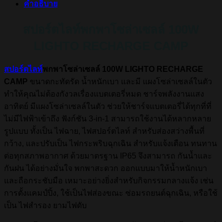
คำอธิบาย
สปอร์ตไลท์พกพาโซล่าเซลล์ 100W
LIGHTO RECHARGE CAMP
สปอร์ตไลท์
พกพาโซล่าเซลล์ 100W LIGHTO RECHARGE
CAMP
ขนาดกะทัดรัด น้ำหนักเบา และมี แผงโซล่าเซลล์ในตัว
ทำให้คุณไม่ต้องกังวลเรื่องแบตเตอรี่หมด ชาร์จพลังงานแสง
อาทิตย์ มีแผงโซล่าเซลล์ในตัว ช่วยให้ชาร์จแบตเตอรี่ได้ทุกที่ที่
ไม่มีไฟฟ้าเข้าถึง ฟังก์ชัน 3-in-1 สามารถใช้งานได้หลากหลาย
รูปแบบ ทั้งเป็น ไฟฉาย, ไฟสปอร์ตไลท์ สำหรับส่องสว่างพื้นที่
กว้าง, และปรับเป็น ไฟกระพริบฉุกเฉิน สำหรับแจ้งเตือน ทนทาน
ต่อทุกสภาพอากาศ ด้วยมาตรฐาน IP65 จึงสามารถ กันน้ำและ
กันฝน ได้อย่างมั่นใจ พกพาสะดวก ออกแบบมาให้น้ำหนักเบา
และถือกระชับมือ เหมาะอย่างยิ่งสำหรับกิจกรรมกลางแจ้ง เช่น
การตั้งแคมป์ปิ้ง, ใช้เป็นไฟส่องขณะ ซ่อมรถยนต์ฉุกเฉิน, หรือใช้
เป็น ไฟสำรอง ยามไฟดับ