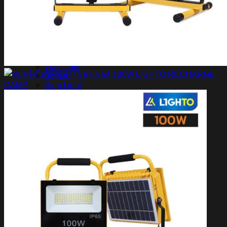
สินค้า Lighting
LED Linear
LED Ribbon
LED Neon Flex
Power Supply
LED Panel
LED Panel Light Office
Wall Light
Bollard
Step Light
Garden Light
Up Light
LED Swimming Pool Light
Linear Wall Washer
Post Lamp
High Bay
Streetlight
Streetlight solar cell
Floodlight
Floodlight Solar Cell
ผลงาน
Article
Contact Us