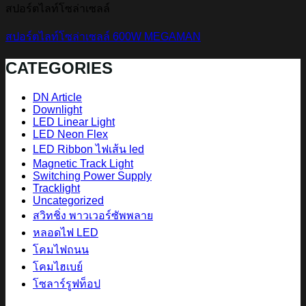
สปอร์ตไลท์โซล่าเซลล์
สปอร์ตไลท์โซล่าเซลล์ 600W MEGAMAN
CATEGORIES
DN Article
Downlight
LED Linear Light
LED Neon Flex
LED Ribbon ไฟเส้น led
Magnetic Track Light
Switching Power Supply
Tracklight
Uncategorized
สวิทชิ่ง พาวเวอร์ซัพพลาย
หลอดไฟ LED
โคมไฟถนน
โคมไฮเบย์
โซลาร์รูฟท็อป