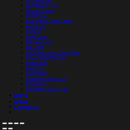
LED Ribbon
LED Neon Flex
Power Supply
LED Panel
LED Panel Light Office
Wall Light
Bollard
Step Light
Garden Light
Up Light
LED Swimming Pool Light
Linear Wall Washer
Post Lamp
High Bay
Streetlight
Streetlight solar cell
Floodlight
Floodlight Solar Cell
ผลงาน
Article
Contact Us