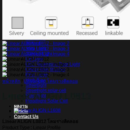
สินค้า Lighting
LED Linear
LED Ribbon
LED Neon Flex
Power Supply
LED Panel
LED Panel Light Office
Wall Light
Bollard
Step Light
Garden Light
Up Light
LED Swimming Pool Light
Linear Wall Washer
Post Lamp
High Bay
หน้าหลัก
/
Linear Led โคมรางติดลอย
Streetlight
Streetlight solar cell
Linear ALIGN L0812
Floodlight
Floodlight Solar Cell
ผลงาน
Article
Contact Us
Linear ALIGN L0812 โคมรางติดลอย
Product Type : Linear Profile