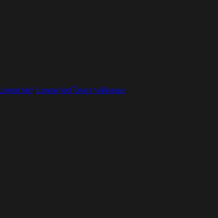
Linear led
,
Linear led โคมรางติดลอย
,