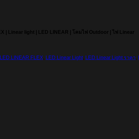
X | Linear light | LED LINEAR | โคมไฟ Outdoor | ไฟ Linear
LED LINEAR FLEX
,
LED Linear Light
,
LED Linear Light ราคา
,