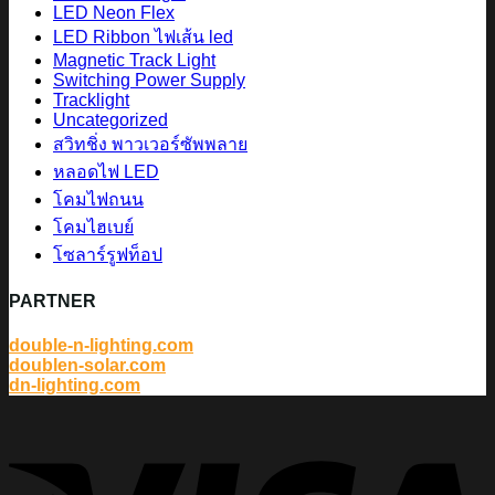
LED Neon Flex
LED Ribbon ไฟเส้น led
Magnetic Track Light
Switching Power Supply
Tracklight
Uncategorized
สวิทชิ่ง พาวเวอร์ซัพพลาย
หลอดไฟ LED
โคมไฟถนน
โคมไฮเบย์
โซลาร์รูฟท็อป
PARTNER
double-n-lighting.com
doublen-solar.com
dn-lighting.com
V