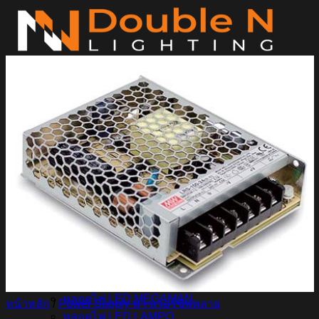
ข้าม
ไป
ยัง
เนื้อหา
ค้นหา:
Home
Magnetic Light
Track light
Downlight
DOWNLIGHT E27
DOWNLIGHT AR111
Downlight LED COB
DOWNLIGHT GU10 MR16 MR11
หลอดไฟ LED
หลอดไฟ LED MEGAMAN
หน้าหลัก
/
Power Supply พาวเวอร์ซัพพลาย
หลอดไฟ LED LAMPO