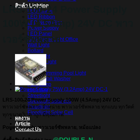
สินค้า Lighting
LRS-100-24 Power Supply
LED Linear
LED Ribbon
100W (4.5Amp) 24V DC พาว
LED Neon Flex
Power Supply
LED Panel
เวอร์ซัพพลาย
LED Panel Light Office
Wall Light
Bollard
Step Light
Garden Light
Up Light
LED Swimming Pool Light
Linear Wall Washer
Post Lamp
High Bay
Streetlight
LRS-100-24 Power Supply 100W (4.5Amp) 24V DC
Streetlight solar cell
พาวเวอร์ซัพพลาย จำหน่าย พาวเวอร์ซัพพลาย ทุกแบบ ทุกวัตต์
Floodlight
Floodlight Solar Cell
ทุกขนาด ราคาถูก มีคุณภาพ
ผลงาน
Article
Power Supply, พาวเวอร์ซัพพลาย, หม้อแปลง
Contact Us
@DOUBLE_N