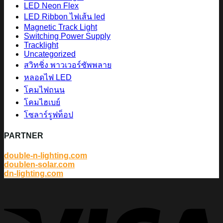
LED Neon Flex
LED Ribbon ไฟเส้น led
Magnetic Track Light
Switching Power Supply
Tracklight
Uncategorized
สวิทชิ่ง พาวเวอร์ซัพพลาย
หลอดไฟ LED
โคมไฟถนน
โคมไฮเบย์
โซลาร์รูฟท็อป
PARTNER
double-n-lighting.com
doublen-solar.com
dn-lighting.com
V