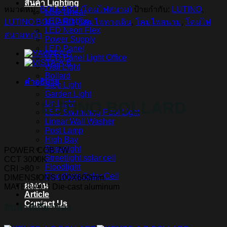
สินค้า Lighting
หมวดหมู่:
BOLLARD (โคมไฟสนาม)
ป้ายกำกับ:
LUTINO
,
LED Linear
LED Ribbon
LUTINO BOLLARD
,
โคมไฟทางเดิน
,
โคมไฟสนาม
,
โคมไฟ
LED Neon Flex
สนามหญ้า
Power Supply
LED Panel
LED Panel Light Office
Wall Light
Bollard
คำอธิบาย
Step Light
Garden Light
Up Light
LUTINO BOLLARD
LED Swimming Pool Light
Linear Wall Washer
Post Lamp
High Bay
Streetlight
POWER COB 7W
Streetlight solar cell
CCT 3000K
Floodlight
CRI >80
Floodlight Solar Cell
DIMENSIONS 100X600mm.
ผลงาน
MATERIALS Die-cast aluminum
Article
Contact Us
สินค้าที่เกี่ยวข้อง