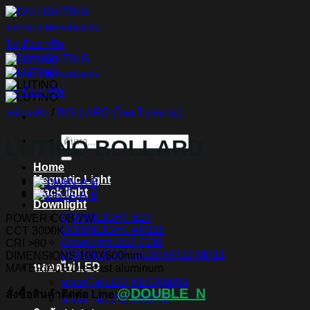
ข้าม
ไป
ยัง
เนื้อหา
หน้าหลัก
/
BOLLARD (โคมไฟสนาม)
LUTINO BOLLARD
ค้นหา:
Home
Magnetic Light
Track light
Downlight
DOWNLIGHT E27
POWER COB 7W
DOWNLIGHT AR111
CCT 3000K
Downlight LED COB
CRI >80
DOWNLIGHT GU10 MR16 MR11
DIMENSIONS 100X600mm.
หลอดไฟ LED
MATERIALS Die-cast aluminum
หลอดไฟ LED MEGAMAN
@DOUBLE_N
สั่งซื้อสินค้าติดต่อ Line
หลอดไฟ LED LAMPO