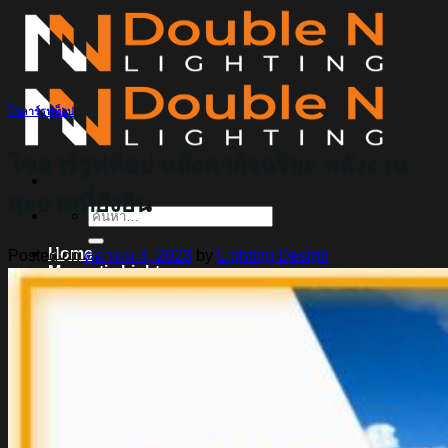
ข้าม
ไป
ยัง
เนื้อหา
โซลาร์รูฟท็อป
โซลาร์รูฟท็อป หลังคาอัจฉริยะ พลังงาน
สะอาดที่ยั่งยืน
ค้นหา:
Home
Posted on
ตุลาคม 4, 2023
by
Lighting Design
Magnetic Light
Track light
Downlight
DOWNLIGHT E27
DOWNLIGHT AR111
Downlight LED COB
DOWNLIGHT GU10 MR16 MR11
หลอดไฟ LED
หลอดไฟ LED MEGAMAN
หลอดไฟ LED LAMPO