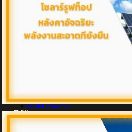
สินค้า Lighting
LED Linear
LED Ribbon
LED Neon Flex
Power Supply
LED Panel
LED Panel Light Office
Wall Light
Bollard
Step Light
Garden Light
Up Light
LED Swimming Pool Light
Linear Wall Washer
Post Lamp
High Bay
Streetlight
Streetlight solar cell
Floodlight
Floodlight Solar Cell
ผลงาน
Article
Contact Us