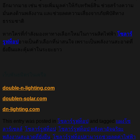
อีกมากมาย เช่น ช่วยเพิ่มมูลค่าให้กับทรัพย์สิน ช่วยสร้างความ
มั่นคงด้านพลังงาน และช่วยลดความเสี่ยงจากภัยพิบัติทาง
ธรรมชาติ
หากใครที่กำลังมองหาทางเลือกใหม่ในการผลิตไฟฟ้า
โซลาร์
รูฟท็อป
อาจเป็นตัวเลือกที่น่าสนใจ เพราะเป็นพลังงานสะอาดที่
ยั่งยืนและคุ้มค่าในระยะยาว
เว็บพันธมิตรในเครือ
double-n-lighting.com
doublen-solar.com
dn-lighting.com
This entry was posted in
โซลาร์รูฟท็อป
and tagged
แผงโซ
ลาร์เซลล์
,
โซลาร์รูฟท็อป
,
โซลาร์รูฟท็อป หลังคาอัจฉริยะ
พลังงานสะอาดที่ยั่งยืน
,
โซลาร์รูฟท็อปสามารถช่วยลดค่าไฟฟ้า