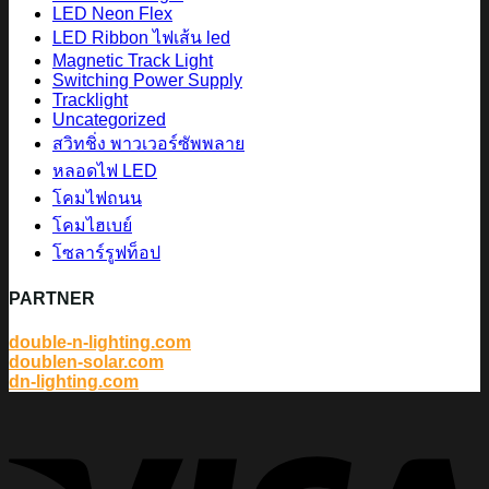
LED Neon Flex
LED Ribbon ไฟเส้น led
Magnetic Track Light
Switching Power Supply
Tracklight
Uncategorized
สวิทชิ่ง พาวเวอร์ซัพพลาย
หลอดไฟ LED
โคมไฟถนน
โคมไฮเบย์
โซลาร์รูฟท็อป
PARTNER
double-n-lighting.com
doublen-solar.com
dn-lighting.com
V