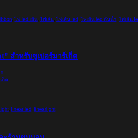
ibbon
,
ไฟ led เส้น
,
ไฟเส้น
,
ไฟเส้น led
,
ไฟเส้น led กันน้ำ
,
ไฟเส้น l
t” สำหรับซูเปอร์มาร์เก็ต
gn
ight
,
linear led
,
linearlight
่และร้านขนมอบ