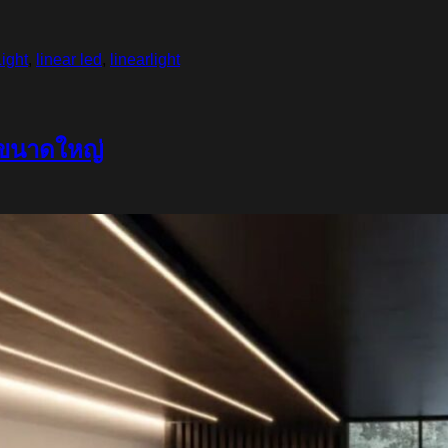
ight
,
linear led
,
linearlight
รขนาดใหญ่