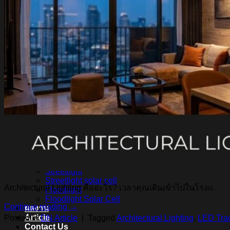
หลอดไฟ LED LAMPO
สินค้า Lighting
LED Linear
LED Ribbon
LED Neon Flex
Power Supply
LED Panel
LED Panel Light Office
Wall Light
Bollard
Step Light
Garden Light
Up Light
LED Swimming Pool Light
Linear Wall Washer
Post Lamp
High Bay
Streetlight
Streetlight solar cell
Architectural Lighting คืออะไร? เวลาคุณเดินเข้าไปในโรงแ
Floodlight
Floodlight Solar Cell
Continue reading
→
ผลงาน
Article
Posted in
DN Article
|
Tagged
Architectural Lighting
,
LED Trac
Contact Us