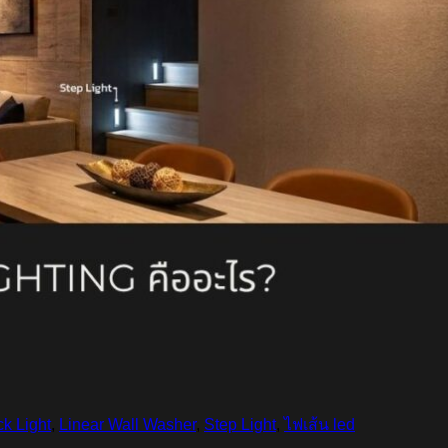
k Light
,
Linear Wall Washer
,
Step Light
,
ไฟเส้น led