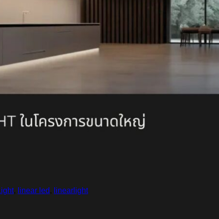
ight
,
linear led
,
linearlight