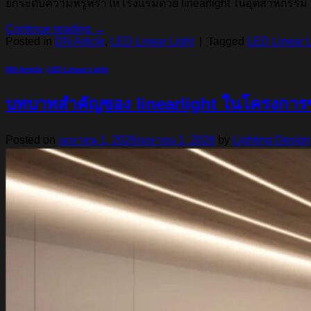
ยกระดับความหรูหราให้โรงแรมด้วย linearlight ในอุตสาหกรรม
Continue reading
→
Posted in
DN Article
,
LED Linear Light
|
Tagged
LED Linear L
DN Article
,
LED Linear Light
บทบาทสำคัญของ linearlight ในโครงกา
Posted on
เมษายน 1, 2026
เมษายน 1, 2026
by
Lighting Design