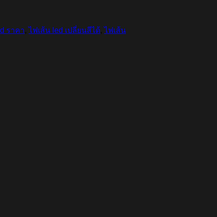
ed ราคา
,
ไฟเส้น led เปลี่ยนสีได้
,
ไฟเส้น