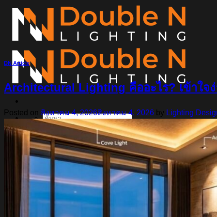
ข้าม
ไป
ยัง
เนื้อหา
DN Article
Architectural Lighting คืออะไร? เข้าใจง
Posted on
สิงหาคม 4, 2026
สิงหาคม 4, 2026
by
Lighting Desig
ค้นหา:
Home
Magnetic Light
Track light
Downlight
DOWNLIGHT E27
DOWNLIGHT AR111
Downlight LED COB
DOWNLIGHT GU10 MR16 MR11
หลอดไฟ LED
หลอดไฟ LED MEGAMAN