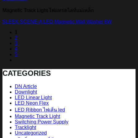
Magnetic Track Light ไฟแทรคไลท์แม่เหล็ก
SLEEK SCENE-A LED Magnetic Wall Washer 6W
1
2
3
4
5
CATEGORIES
DN Article
Downlight
LED Linear Light
LED Neon Flex
LED Ribbon ไฟเส้น led
Magnetic Track Light
Switching Power Supply
Tracklight
Uncategorized