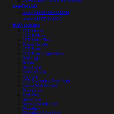
DOWNLIGHT GU10 MR16 MR11
หลอดไฟ LED
หลอดไฟ LED MEGAMAN
หลอดไฟ LED LAMPO
สินค้า Lighting
LED Linear
LED Ribbon
LED Neon Flex
Power Supply
LED Panel
LED Panel Light Office
Wall Light
Bollard
Step Light
Garden Light
Up Light
LED Swimming Pool Light
Linear Wall Washer
Post Lamp
High Bay
Streetlight
Streetlight solar cell
Floodlight
Floodlight Solar Cell