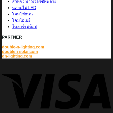
สวิทชิ่ง พาวเวอร์ซัพพลาย
หลอดไฟ LED
โคมไฟถนน
โคมไฮเบย์
โซลาร์รูฟท็อป
PARTNER
double-n-lighting.com
doublen-solar.com
dn-lighting.com
V