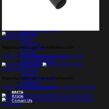
สินค้า Lighting
LED Linear
LED Ribbon
LED Neon Flex
Power Supply
LED Panel
LED Panel Light Office
Wall Light
Quick View
Bollard
Step Light
Magnetic Track Light ไฟแทรคไลท์แม่เหล็ก
Garden Light
Up Light
SLEEK POINT-A LED Magnetic Track Light 7W
LED Swimming Pool Light
Linear Wall Washer
Post Lamp
Quick View
High Bay
Streetlight
Magnetic Track Light ไฟแทรคไลท์แม่เหล็ก
Streetlight solar cell
Floodlight
SLEEK POINT-A : LED Magnetic Track Light 7W White
Floodlight Solar Cell
ผลงาน
Article
Contact Us
Quick View