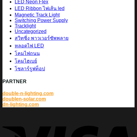
LED Neon Flex
LED Ribbon ไฟเส้น led
Magnetic Track Light
Switching Power Supply
Tracklight
Uncategorized
สวิทชิ่ง พาวเวอร์ซัพพลาย
หลอดไฟ LED
โคมไฟถนน
โคมไฮเบย์
โซลาร์รูฟท็อป
PARTNER
double-n-lighting.com
doublen-solar.com
dn-lighting.com
V