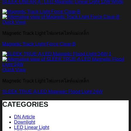
SLEEK LINEAR-A : LED Magnetic Linear Light 12W White
Quick View
Magnetic Track Light ไฟแทรคไลท์แม่เหล็ก
Magnetic Track Light Force Clear-B
Quick View
Magnetic Track Light ไฟแทรคไลท์แม่เหล็ก
SLEEK TRUE-A LED Magnetic Flood Light 24W
CATEGORIES
DN Article
Downlight
LED Linear Light