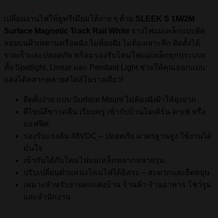
เปลี่ยนงานไฟให้ดูพรีเมียมได้ง่าย ๆ ด้วย
SLEEK S 1M/2M
Surface Magnetic Track Rail White
รางไฟแม่เหล็กแบบติด
ลอยบนฝ้าเพดานหรือผนัง ไม่ต้องฝัง ไม่ต้องเจาะลึก ติดตั้งได้
รวดเร็วและปลอดภัย พร้อมรองรับโคมไฟแม่เหล็กทุกประเภท
ทั้ง Spotlight, Linear และ Pendant Light ช่วยให้คุณออกแบบ
แสงได้หลากหลายสไตล์ในรางเดียว!
ติดตั้งง่าย แบบ Surface Mount ไม่ต้องฝังฝ้าให้ยุ่งยาก
ดีไซน์สีขาวคลีน เรียบหรู เข้ากับบ้านโมเดิร์น คาเฟ่ หรือ
ออฟฟิศ
รองรับแรงดัน 48VDC – ปลอดภัย มาตรฐานสูง ใช้งานได้
มั่นใจ
เข้ากันได้กับโคมไฟแม่เหล็กหลากหลายรุ่น
ปรับเปลี่ยนตำแหน่งโคมไฟได้อิสระ – สะดวกและยืดหยุ่น
เหมาะสำหรับงานตกแต่งบ้าน ร้านค้า ร้านอาหาร โชว์รูม
และสำนักงาน