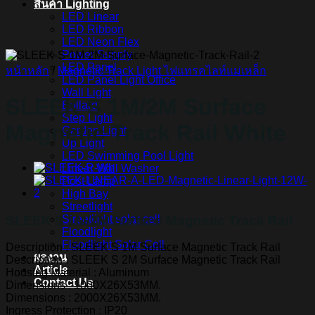
สินค้า Lighting
LED Linear
LED Ribbon
LED Neon Flex
Power Supply
LED Panel
หน้าหลัก
/
Magnetic Track Light ไฟแทรคไลท์แม่เหล็ก
LED Panel Light Office
Wall Light
SLEEK S 1M/2M Surface
Bollard
Step Light
Magnetic Track Rail White
Garden Light
Up Light
LED Swimming Pool Light
Linear Wall Washer
Post Lamp
High Bay
Streetlight
SLEEK S 1M/2M Surface Magnetic Track Rail
Streetlight solar cell
Floodlight
Floodlight Solar Cell
Description : SLEEK S 1M Surface Magnetic Track Rail
ผลงาน
Description : SLEEK S 2M Surface Magnetic Track Rail
Article
Housing Material : Aluminum
Contact Us
Dimensions : 1000X26X53MM.
Dimensions : 2000X26X53MM.
Ingress Protection : IP20