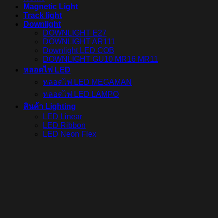
Magnetic Light
Track light
Downlight
DOWNLIGHT E27
DOWNLIGHT AR111
Downlight LED COB
DOWNLIGHT GU10 MR16 MR11
หลอดไฟ LED
หลอดไฟ LED MEGAMAN
หลอดไฟ LED LAMPO
สินค้า Lighting
LED Linear
LED Ribbon
LED Neon Flex
Power Supply
LED Panel
LED Panel Light Office
Wall Light
Bollard
Step Light
Garden Light
Up Light
LED Swimming Pool Light