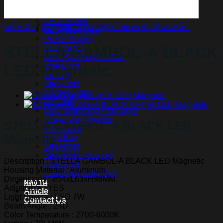
สินค้า Lighting
LED Linear
LED Ribbon
หน้าหลัก
/
Magnetic Track Light ไฟแทรคไลท์แม่เหล็ก
LED Neon Flex
Power Supply
LED Panel
STELLA GAMBOL-A BLACK
LED Panel Light Office
Wall Light
LED Magnetic
Bollard
Step Light
Garden Light
Up Light
LED Swimming Pool Light
Linear Wall Washer
STELLA GAMBOL-A BLACK LED
Post Lamp
Magnetic
High Bay
Streetlight
Streetlight solar cell
Description : STELLA GAMBOL-A BLACK LED Magnetic
Floodlight
Housing Material : Aluminum
Floodlight Solar Cell
Dimensions : ø54xL63xH98MM.
ผลงาน
Adjustable : YES
Article
Light Source : LED 7W
Contact Us
Beam Angle : 24D
Color Temperature : 2700-6000K