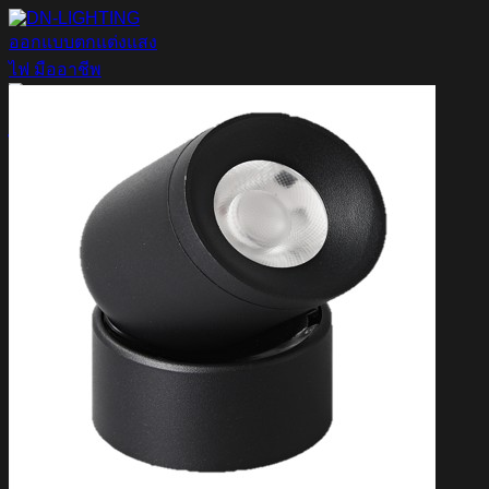
ข้าม
ไป
ยัง
เนื้อหา
ค้นหา:
Home
Magnetic Light
Track light
Downlight
DOWNLIGHT E27
DOWNLIGHT AR111
Downlight LED COB
DOWNLIGHT GU10 MR16 MR11
หลอดไฟ LED
หลอดไฟ LED MEGAMAN
หลอดไฟ LED LAMPO