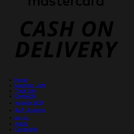
D
Home
Magnetic Light
Track light
Downlight
หลอดไฟ LED
สินค้า Lighting
ผลงาน
Article
Contact Us