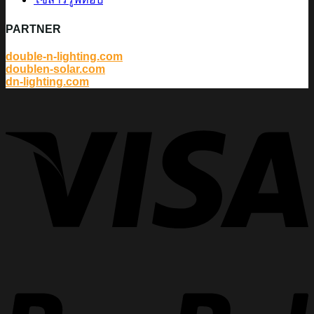
PARTNER
double-n-lighting.com
doublen-solar.com
dn-lighting.com
V
P