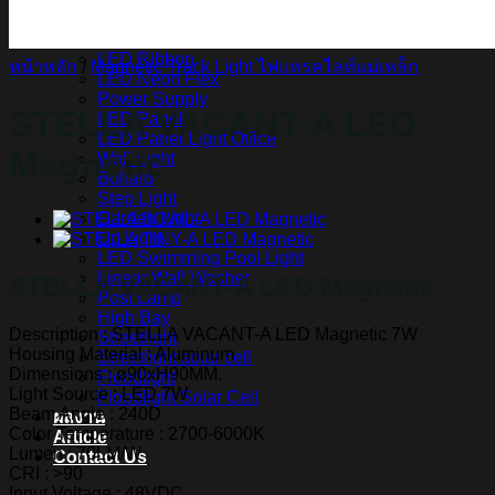
สินค้า Lighting
LED Linear
LED Ribbon
หน้าหลัก
/
Magnetic Track Light ไฟแทรคไลท์แม่เหล็ก
LED Neon Flex
Power Supply
STELLA VACANT-A LED
LED Panel
LED Panel Light Office
Magnetic
Wall Light
Bollard
Step Light
Garden Light
Up Light
LED Swimming Pool Light
Linear Wall Washer
STELLA VACANT-A LED Magnetic
Post Lamp
High Bay
Description : STELLA VACANT-A LED Magnetic 7W
Streetlight
Housing Material : Aluminum
Streetlight solar cell
Dimensions : ø90xH90MM.
Floodlight
Light Source : LED 7W
Floodlight Solar Cell
Beam Angle : 240D
ผลงาน
Color Temperature : 2700-6000K
Article
Lumen : 70LM/W
Contact Us
CRI : >90
Input Voltage : 48VDC