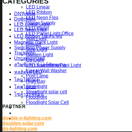
CATEGORIES
สินค้า Lighting
LED Linear
LED Ribbon
DN Article
LED Neon Flex
Downlight
Power Supply
LED Linear Light
LED Panel
LED Neon Flex
LED Panel Light Office
LED Ribbon ไฟเส้น led
Wall Light
Magnetic Track Light
Bollard
Switching Power Supply
Step Light
Tracklight
Garden Light
Uncategorized
Up Light
สวิทชิ่ง พาวเวอร์ซัพพลาย
LED Swimming Pool Light
Linear Wall Washer
หลอดไฟ LED
Post Lamp
โคมไฟถนน
High Bay
Streetlight
โคมไฮเบย์
Streetlight solar cell
โซลาร์รูฟท็อป
Floodlight
Floodlight Solar Cell
PARTNER
ผลงาน
Article
double-n-lighting.com
Contact Us
doublen-solar.com
dn-lighting.com