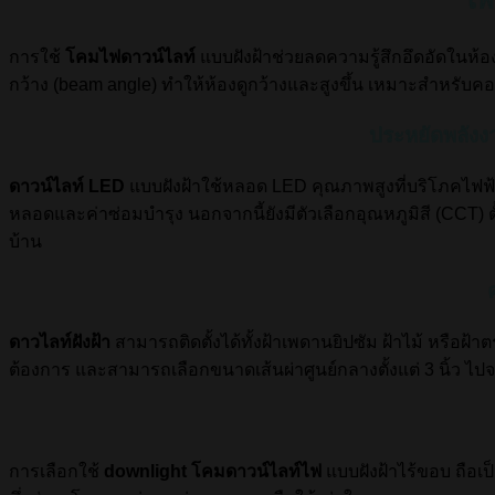
การใช้
โคมไฟดาวน์ไลท์
แบบฝังฝ้าช่วยลดความรู้สึกอึดอัดในห้อ
กว้าง (beam angle) ทำให้ห้องดูกว้างและสูงขึ้น เหมาะสำหรับคอน
ประหยัดพลัง
ดาวน์ไลท์ LED
แบบฝังฝ้าใช้หลอด LED คุณภาพสูงที่บริโภคไฟฟ้
หลอดและค่าซ่อมบำรุง นอกจากนี้ยังมีตัวเลือกอุณหภูมิสี (CCT) ต
บ้าน
ดาวไลท์ฝังฝ้า
สามารถติดตั้งได้ทั้งฝ้าเพดานยิปซัม ฝ้าไม้ หรือ
ต้องการ และสามารถเลือกขนาดเส้นผ่าศูนย์กลางตั้งแต่ 3 นิ้ว ไป
การเลือกใช้
downlight โคมดาวน์ไลท์ไฟ
แบบฝังฝ้าไร้ขอบ ถือเป