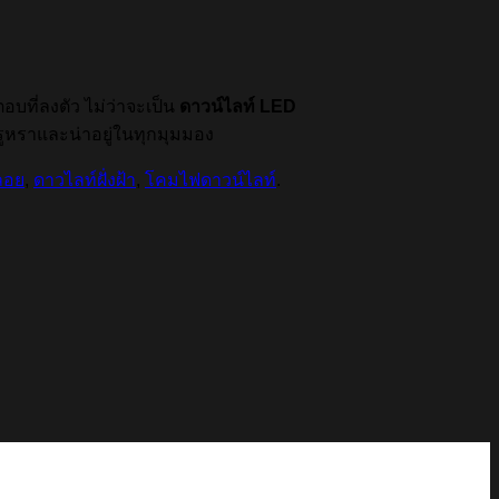
อบที่ลงตัว ไม่ว่าจะเป็น
ดาวน์ไลท์ LED
ูหราและน่าอยู่ในทุกมุมมอง
ลอย
,
ดาวไลท์ฝั่งฝ้า
,
โคมไฟดาวน์ไลท์
.