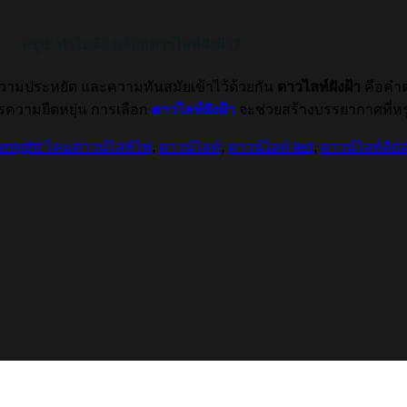
สรุป: ทำไมต้องเลือกดาวไลท์ฝังฝ้า?
ามประหยัด และความทันสมัยเข้าไว้ด้วยกัน
ดาวไลท์ฝังฝ้า
คือคำต
การความยืดหยุ่น การเลือก
ดาวไลท์ฝังฝ้า
จะช่วยสร้างบรรยากาศที่หร
nlight โคมดาวน์ไลท์ไฟ
,
ดาวน์ไลท์
,
ดาวน์ไลท์ led
,
ดาวน์ไลท์ติด