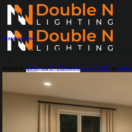
ข้าม
ไป
ยัง
เนื้อหา
DN Article
,
Downlight
ประโยชน์ของดาวไลท์ฝังฝ้า สำหรับการตก
Posted on
พฤศจิกายน 17, 2025
พฤศจิกายน 17, 2025
by
Lighti
ค้นหา:
Home
Magnetic Light
Track light
Downlight
DOWNLIGHT E27
DOWNLIGHT AR111
Downlight LED COB
DOWNLIGHT GU10 MR16 MR11
หลอดไฟ LED
หลอดไฟ LED MEGAMAN