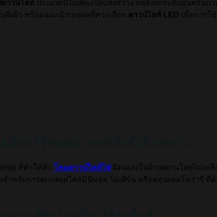
ดาวน์ไลท์
ประเภทนี้ไม่เพียงให้แสงสว่าง แต่ยังยกระดับสุนทรียภา
บฝังฝ้า พร้อมแนะนำเหตุผลที่ควรเลือก
ดาวน์ไลท์ LED
เพื่อการใช้
ยบเนียน ไร้รอยต่อ กลมกลืนกับฝ้าเพดาน
s) ที่ทำให้ตัว
โคมดาวน์ไลท์ไฟ
ฝังจมลงในฝ้าเพดานโดยไม่เหลือขอ
ยิ่งสำหรับการตกแต่งสไตล์มินิมอล โมเดิร์น หรือคอนเทมโพรารี ท
ิ่มความรู้สึกโปร่งโล่งให้กับพื้นที่