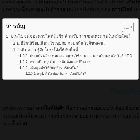
ด้วยดีไซน์ไร้ขอบที่กลมกลืนกับฝ้าเพดานอย่างลงตัว ทำให้
โคมไฟ
บทความนี้จะพาคุณไปสำรวจประโยชน์หลัก ๆ ของ
ดาวน์ไลท์
แบ
สารบัญ
ประโยชน์ของดาวไลท์ฝังฝ้า สำหรับการตกแต่งภายในสมัยใหม่
ดีไซน์เรียบเนียน ไร้รอยต่อ กลมกลืนกับฝ้าเพดาน
เพิ่มความรู้สึกโปร่งโล่งให้กับพื้นที่
ประหยัดพลังงานและอายุการใช้งานยาวนานด้วยเทคโนโลยี LED
ความยืดหยุ่นในการติดตั้งและปรับแต่ง
เพิ่มมูลค่าให้กับอสังหาริมทรัพย์
สรุป: ทำไมต้องเลือกดาวไลท์ฝังฝ้า?
ดีไซน์เรี
จุดเด่นแรกของ
ดาวไลท์ฝังฝ้า
คือการออกแบบแบบไร้ขอบ (frameles
จะมองเห็นเพียงแสงสว่างที่แผ่กระจายอย่างนุ่มนวล เหมาะอย่าง
ของพื้นผิวฝ้า
เพ