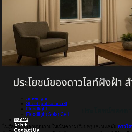
หลอดไฟ LED LAMPO
สินค้า Lighting
LED Linear
LED Ribbon
LED Neon Flex
Power Supply
LED Panel
LED Panel Light Office
Wall Light
Bollard
Step Light
Garden Light
Up Light
LED Swimming Pool Light
Linear Wall Washer
Post Lamp
High Bay
Streetlight
Streetlight solar cell
Floodlight
ประโยชน์ของดาว
Floodlight Solar Cell
ผลงาน
Article
ในยุคที่การออกแบบภายในเน้นความเรียบหรูและทันสมัย
ดาวไลท
Contact Us