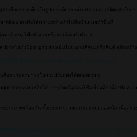
ght
เพียงอย่างเดียวในรูปแบบเดียวอาจไม่พอ คุณควรจัดแสงเป็น 3 เ
 Module) เพื่อให้ความสว่างทั่วไปที่สม่ำเสมอทั่วพื้นที่
้สมาธิ เช่น โต๊ะทำงานหรือเคาน์เตอร์บริการ
ปอร์ตไลท์ (Spotlight) ส่องเน้นไปยังงานศิลปะหรือสินค้าเพื่อสร้า
ุ่นไร้ขีดจำกัดของระบบ Magnetic Track Light
่นคือความสามารถในการปรับแต่งได้ตลอดเวลา:
ight
บนรางแม่เหล็กได้ง่ายๆ โดยไม่ต้องใช้เครื่องมือ เพื่อปรับค
ยประเภทพร้อมกัน ทั้งแบบกระจายแสงและแบบส่องเน้น เพื่อสร้า
่งผลต่ออารมณ์และสุขภาพ (Human-Centric Lighting)