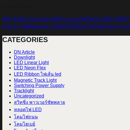
Lighting Design
IKEA จับมือ Svea Solar เปิดตัวระบบค่าไฟอัจฉริยะเพื่อบ้านที่ใช้ 
ทำไมความยืดหยุ่นของ Tracklight ถึงเป็นหัวใจสำคัญของความสำ
CATEGORIES
DN Article
Downlight
LED Linear Light
LED Neon Flex
LED Ribbon ไฟเส้น led
Magnetic Track Light
Switching Power Supply
Tracklight
Uncategorized
สวิทชิ่ง พาวเวอร์ซัพพลาย
หลอดไฟ LED
โคมไฟถนน
โคมไฮเบย์