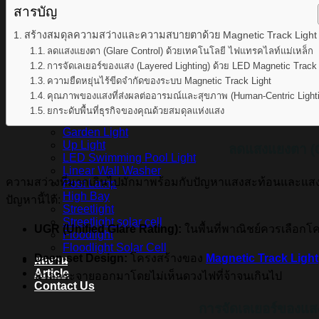
สินค้า Lighting
สารบัญ
LED Linear
LED Ribbon
สร้างสมดุลความสว่างและความสบายตาด้วย Magnetic Track Light
LED Neon Flex
ลดแสงแยงตา (Glare Control) ด้วยเทคโนโลยี ไฟแทรคไลท์แม่เหล็ก
Power Supply
การจัดเลเยอร์ของแสง (Layered Lighting) ด้วย LED Magnetic Track 
LED Panel
LED Panel Light Office
ความยืดหยุ่นไร้ขีดจำกัดของระบบ Magnetic Track Light
Wall Light
คุณภาพของแสงที่ส่งผลต่ออารมณ์และสุขภาพ (Human-Centric Light
Bollard
ยกระดับพื้นที่ธุรกิจของคุณด้วยสมดุลแห่งแสง
Step Light
Garden Light
Up Light
ลดแสงแยงตา (G
LED Swimming Pool Light
Linear Wall Washer
ความสว่างที่มากเกินไปมักมาพร้อมกับปัญหาแสงสะท้อนและแสงแย
Post Lamp
High Bay
ปัญหานี้ได้:
Streetlight
Streetlight solar cell
UGR (Unified Glare Rating):
ในพื้นที่พาณิชย์ควรเลือกโ
Floodlight
Floodlight Solar Cell
Deep-set Design:
โครงสร้างของ
Magnetic Track Light
ผลงาน
Article
นวลกระจายออกมาโดยไม่เห็นดวงไฟที่จ้าจนเกินไป
Contact Us
การจัดเลเยอร์ของแส