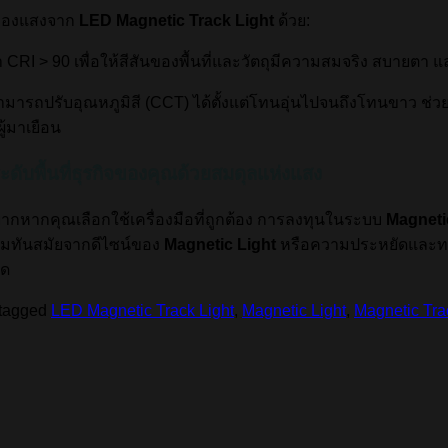
” ของแสงจาก
LED Magnetic Track Light
ด้วย:
่า CRI > 90 เพื่อให้สีสันของพื้นที่และวัตถุมีความสมจริง สบายตา แ
สามารถปรับอุณหภูมิสี (CCT) ได้ตั้งแต่โทนอุ่นไปจนถึงโทนขาว ช
้มาเยือน
ะดับพื้นที่ธุรกิจของคุณด้วยสมดุลแห่งแสง
กหากคุณเลือกใช้เครื่องมือที่ถูกต้อง การลงทุนในระบบ
Magneti
ความทันสมัยจากดีไซน์ของ
Magnetic Light
หรือความประหยัดและ
ุด
tagged
LED Magnetic Track Light
,
Magnetic Light
,
Magnetic Tra