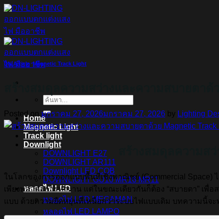
ข้าม
ไป
ยัง
เนื้อหา
DN Article
,
Magnetic Track Light
สร้างสมดุลความสว่างและความสบายตาด้ว
ค้นหา:
Posted on
มกราคม 27, 2026
มกราคม 27, 2026
by
Lighting De
Home
Magnetic Light
Track light
Downlight
สร้างสมดุลความสว
DOWNLIGHT E27
DOWNLIGHT AR111
Downlight LED COB
ในโลกของการออกแบบพื้นที่เชิงพาณิชย์ (Commercial Space) ไม่ว่
DOWNLIGHT GU10 MR16 MR11
หลอดไฟ LED
เพียงพอ” ต่อการทำงาน แต่ในขณะเดียวกันก็ต้อง “สบายตา” เพื่อ
หลอดไฟ LED MEGAMAN
แบบ ด้วยความยืดหยุ่นที่เหนือกว่าระบบไฟแบบเดิม บทความนี้จะ
หลอดไฟ LED LAMPO