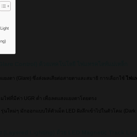
Light
ing)
lare Control) ด้วยเทคโนโลยี ไฟแทรคไลท์แม่เหล็ก
งตา (Glare) ซึ่งส่งผลเสียต่อสายตาและสมาธิ การเลือกใช้
ไฟแท
คมไฟที่มีค่า UGR ต่ำ เพื่อลดแสงแยงตาโดยตรง
รุ่นใหม่ๆ มักออกแบบให้ตัวเม็ด LED ฝังลึกเข้าไปในตัวโคม (Dark L
ง (Layered Lighting) ด้วย LED Magnetic Track Lig