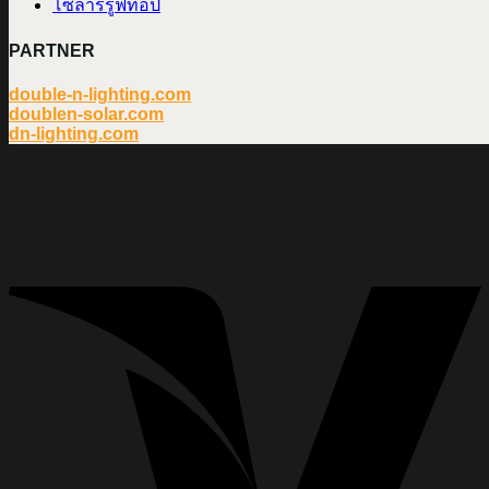
โซลาร์รูฟท็อป
PARTNER
double-n-lighting.com
doublen-solar.com
dn-lighting.com