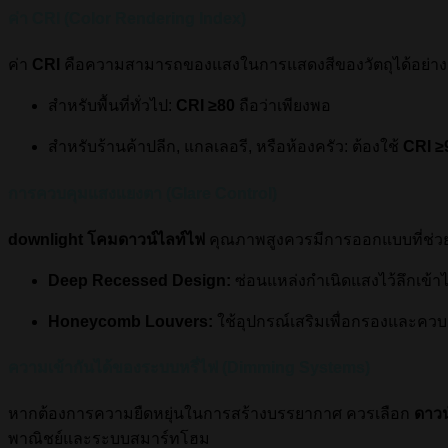
ค่า CRI (Color Rendering Index)
ค่า
CRI
คือความสามารถของแสงในการแสดงสีของวัตถุได้อย่าง
สำหรับพื้นที่ทั่วไป:
CRI ≥
80
ถือว่าเพียงพอ
สำหรับร้านค้าปลีก, แกลเลอรี, หรือห้องครัว: ต้องใช้
CRI
≥
การควบคุมแสงแยงตา (Glare Control)
downlight โคมดาวน์ไลท์ไฟ
คุณภาพสูงควรมีการออกแบบที่ช่วยล
Deep Recessed Design:
ซ่อนแหล่งกำเนิดแสงไว้ลึกเข้
Honeycomb Louvers:
ใช้อุปกรณ์เสริมเพื่อกรองและคว
ความเข้ากันได้ของระบบหรี่ไฟ (Dimming Systems)
หากต้องการความยืดหยุ่นในการสร้างบรรยากาศ ควรเลือก
ดาวน
พาณิชย์และระบบสมาร์ทโฮม