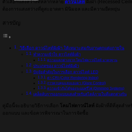
ตัวเลือกแสงสว่างที่หลากหลาย
ดาวน์ไลท์
ฝังฝ้า (Recessed Ceili
ต้องการแสงสว่างที่ดูสะอาดตา มินิมอล และมีความยืดหยุ่น
สารบัญ
วิธีเลือก ดาวน์ไลท์ฝังฝ้า ให้เหมาะสมกับงานตกแต่งภายใน
ทำความเข้าใจ ดาวไลท์ฝั่งฝ้า
ความแตกต่างจาก โคมไฟดาวน์ไลท์ มาตรฐาน
ประเภทของ ดาวน์ไลท์ฝังฝ้า
ปัจจัยสำคัญในการเลือก ดาวน์ไลท์ LED
ค่า CRI (Color Rendering Index)
การควบคุมแสงแยงตา (Glare Control)
ความเข้ากันได้ของระบบหรี่ไฟ (Dimming Systems)
เคล็ดลับการออกแบบแสงสำหรับสไตล์ภายในที่แตกต่างกัน
คู่มือนี้จะอธิบายวิธีการเลือก
โคมไฟดาวน์ไลท์
ฝังฝ้าที่ดีที่สุดส
ออกแบบ และข้อควรพิจารณาในการจัดซื้อ