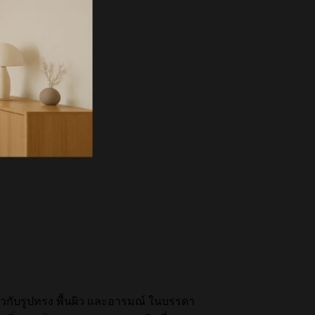
วกับรูปทรง พื้นผิว และอารมณ์ ในบรรดา