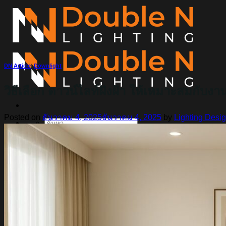
ข้าม
ไป
ยัง
เนื้อหา
DN Article
,
Downlight
วิธีเลือก ดาวน์ไลท์ฝังฝ้า ให้เหมาะสมกับ
Posted on
ธันวาคม 4, 2025
ธันวาคม 4, 2025
by
Lighting Desi
ค้นหา:
Home
Magnetic Light
Track light
Downlight
DOWNLIGHT E27
DOWNLIGHT AR111
Downlight LED COB
DOWNLIGHT GU10 MR16 MR11
หลอดไฟ LED
หลอดไฟ LED MEGAMAN