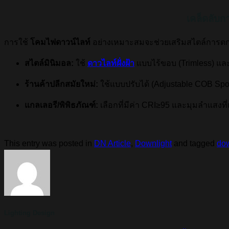
เคล็ดลับ
การใช้
โคมไฟดาวน์ไลท์
อย่างเหมาะสมจะช่วยเสริมสไตล์การตก
สไตล์มินิมอล:
ใช้
ดาวไลท์ฝั่งฝ้า
แบบไร้ขอบ (Trimless) และ
ร้านค้าปลีกสมัยใหม่:
ใช้แบบปรับได้ (Adjustable COB Spotl
แกลเลอรี/พิพิธภัณฑ์:
เลือกที่มีค่า CRI≥95 และมุมลำแสงที
This entry was posted in
DN Article
,
Downlight
and tagged
dow
Lighting Design