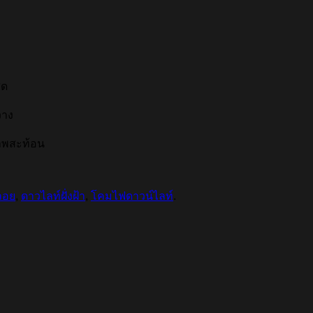
ุด
วาง
ภาพสะท้อน
ลอย
,
ดาวไลท์ฝั่งฝ้า
,
โคมไฟดาวน์ไลท์
.