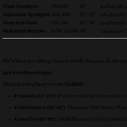
Fixed Spotlights
7W-20W
36°
ติดตั้งตายตัว 
Adjustable Spotlights
10W-30W
15°- 60°
ปรับเอียงหรือ
Deep Anti-Glare
7W-15W
24°- 36°
แสงที่ซ่อนล
Multi-Head Modules
2x7W, 3x10W
36°
โคมหลายหัวใ
ป
เพื่อให้ได้แสงสว่างที่สมบูรณ์แบบสำหรับพื้นที่ของคุณ ต้องพิจา
มุมลำแสง (Beam Angle)
นี่คือปัจจัยสำคัญที่สุดสำหรับ
ดาวไลท์ฝั่งฝ้า
:
ลำแสงแคบ (
15°-24°
):
สำหรับการส่องเน้นวัตถุขนาดเล็ก ง
ลำแสงปานกลาง (
36°-40°
):
ใช้ส่องผนัง (Wall Wash) หรือสร
ลำแสงกว้าง (
60°-90°
):
ใช้เพื่อให้แสงสว่างทั่วไป (Gener