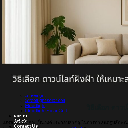
หลอดไฟ LED LAMPO
สินค้า Lighting
LED Linear
LED Ribbon
LED Neon Flex
Power Supply
LED Panel
LED Panel Light Office
Wall Light
Bollard
Step Light
Garden Light
Up Light
LED Swimming Pool Light
Linear Wall Washer
Post Lamp
High Bay
Streetlight
Streetlight solar cell
Floodlight
วิธีเลือก ดาว
Floodlight Solar Cell
ผลงาน
Article
แสงสว่างได้กลายเป็นองค์ประกอบสำคัญในการกำหนดรูปลักษณ์ขอ
Contact Us