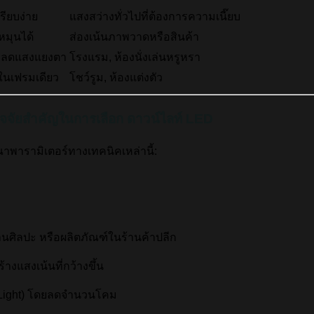
เรียบง่าย
แสงสว่างทั่วไปที่ต้องการความเนี๊ยบ
หมุนได้
ส่องเน้นภาพวาดหรือสินค้า
ึก ลดแสงแยงตา
โรงแรม, ห้องนั่งเล่นหรูหรา
นเฟรมเดียว
โชว์รูม, ห้องแต่งตัว
ัจจัยสำคัญในการเลือก ดาวน์ไลท์ LED
รณาพารามิเตอร์ทางเทคนิคเหล่านี้:
านศิลปะ หรือผลิตภัณฑ์ในร้านค้าปลีก
้างแสงเน้นที่กว้างขึ้น
al Light) โดยลดจำนวนโคม