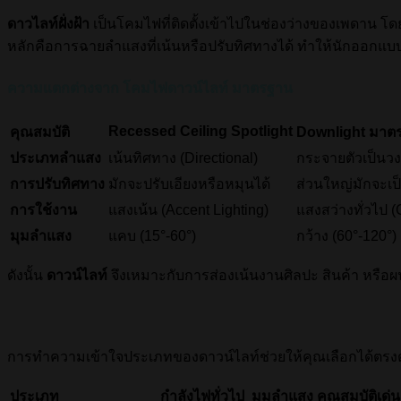
ดาวไลท์ฝั่งฝ้า
เป็นโคมไฟที่ติดตั้งเข้าไปในช่องว่างของเพดาน โ
หลักคือการฉายลำแสงที่เน้นหรือปรับทิศทางได้ ทำให้นักออกแบบ
ความแตกต่างจาก โคมไฟดาวน์ไลท์ มาตรฐาน
Recessed Ceiling Spotlight
คุณสมบัติ
Downlight มาต
ประเภทลำแสง
เน้นทิศทาง (Directional)
กระจายตัวเป็นวงก
การปรับทิศทาง
มักจะปรับเอียงหรือหมุนได้
ส่วนใหญ่มักจะเป
การใช้งาน
แสงเน้น (Accent Lighting)
แสงสว่างทั่วไป (
มุมลำแสง
แคบ (
15°-60°
)
กว้าง (
60°-120°
)
ดังนั้น
ดาวน์ไลท์
จึงเหมาะกับการส่องเน้นงานศิลปะ สินค้า หรือผ
การทำความเข้าใจประเภทของดาวน์ไลท์ช่วยให้คุณเลือกได้ต
ประเภท
กำลังไฟทั่วไป
มุมลำแสง
คุณสมบัติเด่น