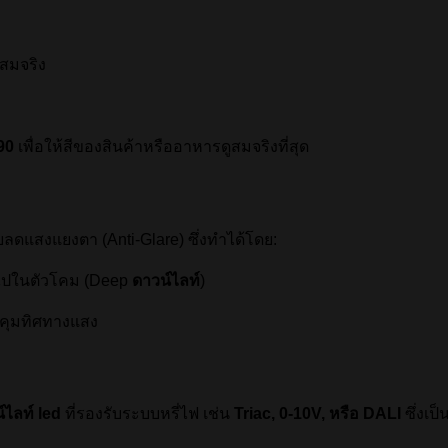
สมจริง
90
เพื่อให้สีของสินค้าหรืออาหารดูสมจริงที่สุด
ดแสงแยงตา (Anti-Glare) ซึ่งทำได้โดย:
าไปในตัวโคม (Deep
ดาวน์ไลท์
)
บคุมทิศทางแสง
์ไลท์ led
ที่รองรับระบบหรี่ไฟ เช่น
Triac, 0-10V, หรือ DALI
ซึ่งเ