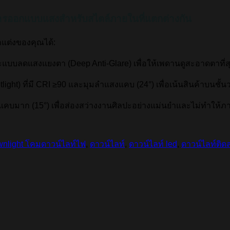
การออกแบบแสงสำหรับสไตล์ภายในที่แตกต่างกัน
แต่งของคุณได้:
แบบลดแสงแยงตา (Deep Anti-Glare) เพื่อให้เพดานดูสะอาดตาที่ส
ight) ที่มี CRI
≥90
และมุมลำแสงแคบ (
24°
) เพื่อเน้นสินค้าบนชั้น
่แคบมาก (
15°
) เพื่อส่องสว่างงานศิลปะอย่างแม่นยำและไม่ทำให้
nlight โคมดาวน์ไลท์ไฟ
,
ดาวน์ไลท์
,
ดาวน์ไลท์ led
,
ดาวน์ไลท์ติด