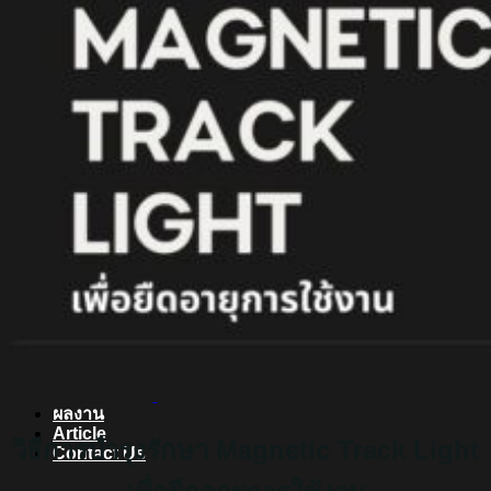
สินค้า Lighting
LED Linear
LED Ribbon
LED Neon Flex
Power Supply
LED Panel
LED Panel Light Office
Wall Light
Bollard
Step Light
Garden Light
Up Light
LED Swimming Pool Light
Linear Wall Washer
Post Lamp
High Bay
Streetlight
Streetlight solar cell
Floodlight
Floodlight Solar Cell
ผลงาน
Article
วิธีการบำรุงรักษา Magnetic Track Light
Contact Us