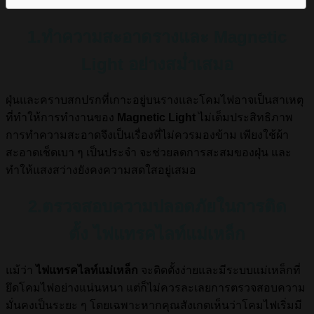
1.ทำความสะอาดรางและ Magnetic
Light อย่างสม่ำเสมอ
ฝุ่นและคราบสกปรกที่เกาะอยู่บนรางและโคมไฟอาจเป็นสาเหตุ
ที่ทำให้การทำงานของ
Magnetic Light
ไม่เต็มประสิทธิภาพ
การทำความสะอาดจึงเป็นเรื่องที่ไม่ควรมองข้าม เพียงใช้ผ้า
สะอาดเช็ดเบา ๆ เป็นประจำ จะช่วยลดการสะสมของฝุ่น และ
ทำให้แสงสว่างยังคงความสดใสอยู่เสมอ
2.ตรวจสอบความปลอดภัยในการติด
ตั้ง ไฟแทรคไลท์แม่เหล็ก
แม้ว่า
ไฟแทรคไลท์แม่เหล็ก
จะติดตั้งง่ายและมีระบบแม่เหล็กที่
ยึดโคมไฟอย่างแน่นหนา แต่ก็ไม่ควรละเลยการตรวจสอบความ
มั่นคงเป็นระยะ ๆ โดยเฉพาะหากคุณสังเกตเห็นว่าโคมไฟเริ่มมี