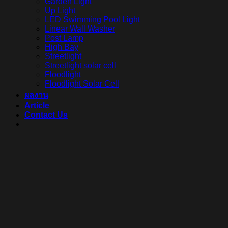
Garden Light
Up Light
LED Swimming Pool Light
Linear Wall Washer
Post Lamp
High Bay
Streetlight
Streetlight solar cell
Floodlight
Floodlight Solar Cell
ผลงาน
Article
Contact Us