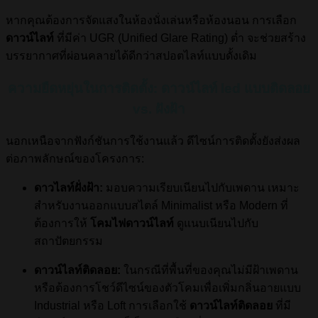
หากคุณต้องการจัดแสงในห้องนั่งเล่นหรือห้องนอน การเลือก
ดาวน์ไลท์
ที่มีค่า UGR (Unified Glare Rating) ต่ำ จะช่วยสร้าง
บรรยากาศที่ผ่อนคลายได้ดีกว่าสปอตไลท์แบบดั้งเดิม
ความยืดหยุ่นในการติดตั้ง: ดาวน์ไลท์ led แบบติดลอย
vs. ฝังฝ้า
นอกเหนือจากฟังก์ชันการใช้งานแล้ว ดีไซน์การติดตั้งยังส่งผล
ต่อภาพลักษณ์ของโครงการ:
ดาวไลท์ฝั่งฝ้า:
มอบความเรียบเนียนไปกับเพดาน เหมาะ
สำหรับงานออกแบบสไตล์ Minimalist หรือ Modern ที่
ต้องการให้
โคมไฟดาวน์ไลท์
ดูแนบเนียนไปกับ
สถาปัตยกรรม
ดาวน์ไลท์ติดลอย:
ในกรณีที่พื้นที่ของคุณไม่มีฝ้าเพดาน
หรือต้องการโชว์ดีไซน์ของตัวโคมเพื่อเพิ่มกลิ่นอายแบบ
Industrial หรือ Loft การเลือกใช้
ดาวน์ไลท์ติดลอย
ที่มี