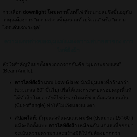
การเลือก
downlight โคมดาวน์ไลท์ไฟ
ที่เหมาะสมจึงขึ้นอยู่กับ
ว่าคุณต้องการ “ความสว่างที่นุ่มนวลทั่วบริเวณ” หรือ “ความ
โดดเด่นเฉพาะจุด”
ความแตกต่างของมุมแสงและความสบายตาของ ดาว
ไลท์ฝั่งฝ้า
หัวใจสำคัญที่แยกทั้งสองออกจากกันคือ “มุมกระจายแสง”
(Beam Angle):
ดาวไลท์ฝั่งฝ้า แบบ Low-Glare:
มักมีมุมแสงที่กว้างกว่า
(ประมาณ
60°
ขึ้นไป) เพื่อให้แสงกระจายครอบคลุมพื้นที่
ได้ทั่วถึง โดยอาศัยดีไซน์ขอบโคมที่ช่วยตัดแสงส่วนเกิน
(Cut-off angle) ทำให้ไม่เกิดแสงแยงตา
สปอตไลท์:
มีมุมแสงที่แคบและคมชัด (ประมาณ
15°-60°
)
แม้จะติดตั้งแบบ
ดาวไลท์ฝั่งฝ้า
เหมือนกัน แต่แสงที่ออกมา
จะเน้นความดราม่าและสร้างมิติให้กับห้องมากกว่า