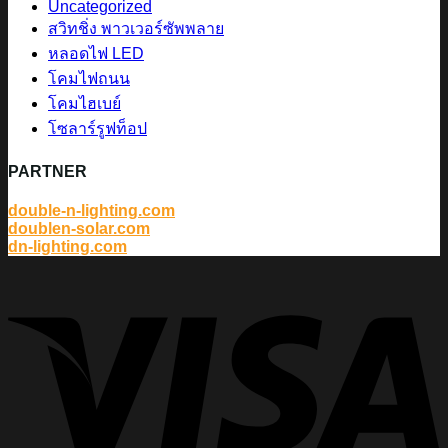
Uncategorized
สวิทชิ่ง พาวเวอร์ซัพพลาย
หลอดไฟ LED
โคมไฟถนน
โคมไฮเบย์
โซลาร์รูฟท็อป
PARTNER
double-n-lighting.com
doublen-solar.com
dn-lighting.com
V