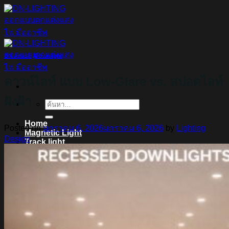
ข้าม
ไป
ยัง
เนื้อหา
DN Article
,
Downlight
ดาวน์ไลท์ แบบ Low-Glare vs. สปอตไลท์
ฝังฝ้า
ค้นหา:
Home
Posted on
มกราคม 6, 2026
มกราคม 6, 2026
by
Lighting
Magnetic Light
Design
Track light
Downlight
DOWNLIGHT E27
DOWNLIGHT AR111
Downlight LED COB
DOWNLIGHT GU10 MR16 MR11
หลอดไฟ LED
หลอดไฟ LED MEGAMAN
หลอดไฟ LED LAMPO