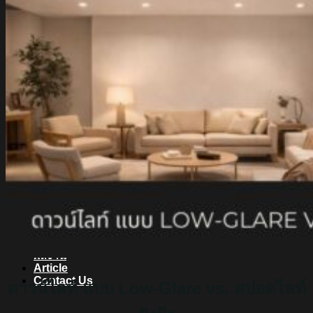
สินค้า Lighting
LED Linear
LED Ribbon
LED Neon Flex
Power Supply
LED Panel
LED Panel Light Office
Wall Light
Bollard
Step Light
Garden Light
Up Light
LED Swimming Pool Light
Linear Wall Washer
Post Lamp
High Bay
Streetlight
Streetlight solar cell
Floodlight
Floodlight Solar Cell
ผลงาน
Article
Contact Us
ดาวน์ไลท์ แบบ Low-Glare vs. สปอตไลท์