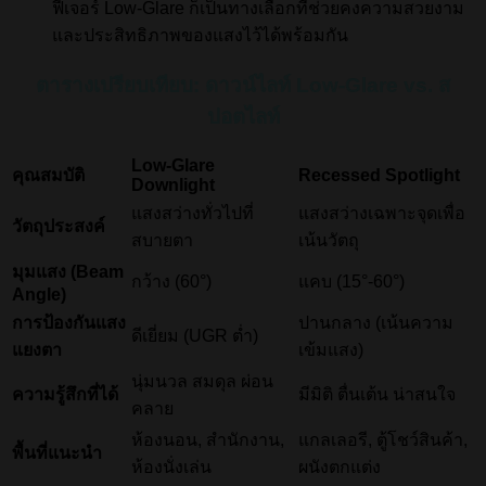
ฟีเจอร์ Low-Glare ก็เป็นทางเลือกที่ช่วยคงความสวยงาม
และประสิทธิภาพของแสงไว้ได้พร้อมกัน
ตารางเปรียบเทียบ: ดาวน์ไลท์ Low-Glare vs. ส
ปอตไลท์
Low-Glare
คุณสมบัติ
Recessed Spotlight
Downlight
แสงสว่างทั่วไปที่
แสงสว่างเฉพาะจุดเพื่อ
วัตถุประสงค์
สบายตา
เน้นวัตถุ
มุมแสง (Beam
กว้าง (60°)
แคบ (
15°-60°
)
Angle)
การป้องกันแสง
ปานกลาง (เน้นความ
ดีเยี่ยม (UGR ต่ำ)
แยงตา
เข้มแสง)
นุ่มนวล สมดุล ผ่อน
ความรู้สึกที่ได้
มีมิติ ตื่นเต้น น่าสนใจ
คลาย
ห้องนอน, สำนักงาน,
แกลเลอรี, ตู้โชว์สินค้า,
พื้นที่แนะนำ
ห้องนั่งเล่น
ผนังตกแต่ง