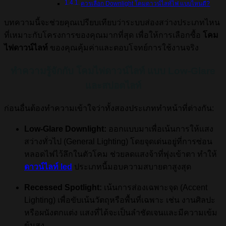
ควรเลือก Downlight โคมดาวน์ไลท์ไฟ แบบไหนดี?
บทความนี้จะช่วยคุณเปรียบเทียบว่าระบบส่องสว่างประเภทไหน
ที่เหมาะกับโครงการของคุณมากที่สุด เพื่อให้การเลือกซื้อ
โคม
ไฟดาวน์ไลท์
ของคุณคุ้มค่าและตอบโจทย์การใช้งานจริง
ทำความรู้จักกับ โคมไฟดาวน์ไลท์ แบบ Low-Glare
และสปอตไลท์
ก่อนอื่นต้องทำความเข้าใจว่าทั้งสองประเภททำหน้าที่ต่างกัน:
Low-Glare Downlight:
ออกแบบมาเพื่อเน้นการให้แสง
สว่างทั่วไป (General Lighting) โดยจุดเด่นอยู่ที่การซ่อน
หลอดไฟไว้ลึกในตัวโคม ช่วยลดแสงจ้าที่พุ่งเข้าตา ทำให้
ดาวน์ไลท์ led
ประเภทนี้มอบความสบายตาสูงสุด
Recessed Spotlight:
เน้นการส่องเฉพาะจุด (Accent
Lighting) เพื่อขับเน้นวัตถุหรือพื้นที่เฉพาะ เช่น งานศิลปะ
หรือผนังตกแต่ง แสงที่ได้จะเป็นลำชัดเจนและมีความเข้ม
ข้นสูง