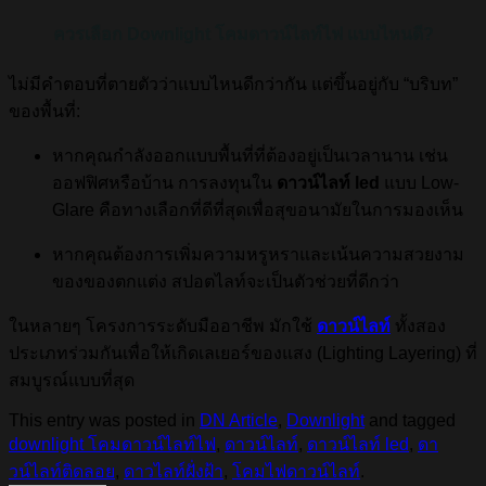
ควรเลือก Downlight โคมดาวน์ไลท์ไฟ แบบไหนดี?
ไม่มีคำตอบที่ตายตัวว่าแบบไหนดีกว่ากัน แต่ขึ้นอยู่กับ “บริบท”
ของพื้นที่:
หากคุณกำลังออกแบบพื้นที่ที่ต้องอยู่เป็นเวลานาน เช่น
ออฟฟิศหรือบ้าน การลงทุนใน
ดาวน์ไลท์ led
แบบ Low-
Glare คือทางเลือกที่ดีที่สุดเพื่อสุขอนามัยในการมองเห็น
หากคุณต้องการเพิ่มความหรูหราและเน้นความสวยงาม
ของของตกแต่ง สปอตไลท์จะเป็นตัวช่วยที่ดีกว่า
ในหลายๆ โครงการระดับมืออาชีพ มักใช้
ดาวน์ไลท์
ทั้งสอง
ประเภทร่วมกันเพื่อให้เกิดเลเยอร์ของแสง (Lighting Layering) ที่
สมบูรณ์แบบที่สุด
This entry was posted in
DN Article
,
Downlight
and tagged
downlight โคมดาวน์ไลท์ไฟ
,
ดาวน์ไลท์
,
ดาวน์ไลท์ led
,
ดา
วน์ไลท์ติดลอย
,
ดาวไลท์ฝั่งฝ้า
,
โคมไฟดาวน์ไลท์
.