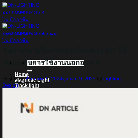
ข้าม
ไป
ยัง
เนื้อหา
LED Ribbon ไฟเส้น led
,
DN Article
ข้อควรระวังในการเลือกไฟเส้น LED ให้
เหมาะกับการใช้งานนอกอาคาร
ค้นหา:
Home
Posted on
ธันวาคม 9, 2024
ตุลาคม 9, 2025
by
Lighting
Magnetic Light
Design
Track light
Downlight
DOWNLIGHT E27
DOWNLIGHT AR111
Downlight LED COB
DOWNLIGHT GU10 MR16 MR11
หลอดไฟ LED
หลอดไฟ LED MEGAMAN
หลอดไฟ LED LAMPO