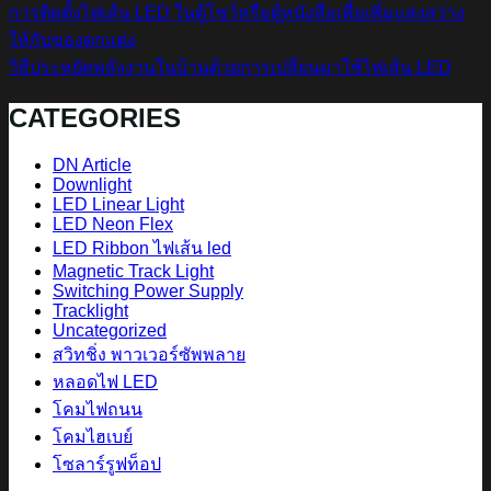
การติดตั้งไฟเส้น LED ในตู้โชว์หรือตู้หนังสือเพื่อเพิ่มแสงสว่าง
ให้กับของตกแต่ง
วิธีประหยัดพลังงานในบ้านด้วยการเปลี่ยนมาใช้ไฟเส้น LED
CATEGORIES
DN Article
Downlight
LED Linear Light
LED Neon Flex
LED Ribbon ไฟเส้น led
Magnetic Track Light
Switching Power Supply
Tracklight
Uncategorized
สวิทชิ่ง พาวเวอร์ซัพพลาย
หลอดไฟ LED
โคมไฟถนน
โคมไฮเบย์
โซลาร์รูฟท็อป