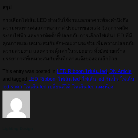
สรุป
การเลือกไฟเส้น LED สำหรับใช้งานนอกอาคารต้องคำนึงถึง
ความทนทานต่อสภาพอากาศ ประเภทของแสง วัสดุการผลิต
ระบบไฟฟ้า และการติดตั้งที่ปลอดภัย การเลือกไฟเส้น LED ที่มี
คุณภาพและเหมาะสมกับลักษณะงานจะช่วยเพิ่มความปลอดภัย
ความสวยงาม และความคุ้มค่าในระยะยาว ทั้งยังช่วยสร้าง
บรรยากาศที่เหมาะสมกับพื้นที่กลางแจ้งของคุณอีกด้วย
This entry was posted in
LED Ribbon ไฟเส้น led
,
DN Article
and tagged
LED Ribbon
,
ไฟเส้น led
,
ไฟเส้น led กันน้ำ
,
ไฟเส้น
led ราคา
,
ไฟเส้น led เปลี่ยนสีได้
,
ไฟเส้น led แต่งห้อง
.
Lighting Design