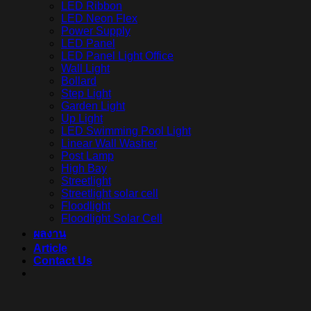
LED Ribbon
LED Neon Flex
Power Supply
LED Panel
LED Panel Light Office
Wall Light
Bollard
Step Light
Garden Light
Up Light
LED Swimming Pool Light
Linear Wall Washer
Post Lamp
High Bay
Streetlight
Streetlight solar cell
Floodlight
Floodlight Solar Cell
ผลงาน
Article
Contact Us