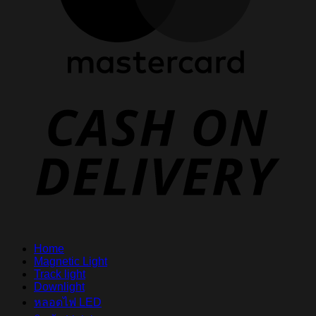
D
Home
Magnetic Light
Track light
Downlight
หลอดไฟ LED