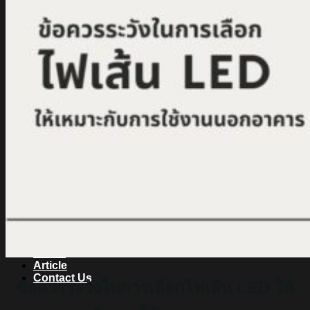
สินค้า Lighting
LED Linear
LED Ribbon
LED Neon Flex
Power Supply
LED Panel
LED Panel Light Office
Wall Light
Bollard
Step Light
Garden Light
Up Light
LED Swimming Pool Light
Linear Wall Washer
Post Lamp
High Bay
Streetlight
Streetlight solar cell
Floodlight
Floodlight Solar Cell
ผลงาน
Article
Contact Us
ข้อควรระวังในการเลือกไฟเส้น LED ให้