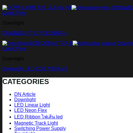
Quick View
Downlight
DOWNLIGHT E27 GLENN-R4
Quick View
Downlight
Downlight LED COB ASTRA-B
CATEGORIES
DN Article
Downlight
LED Linear Light
LED Neon Flex
LED Ribbon ไฟเส้น led
Magnetic Track Light
Switching Power Supply