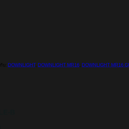
กับ:
DOWNLIGHT
,
DOWNLIGHT MR16
,
DOWNLIGHT MR16 GU
LE-B
B