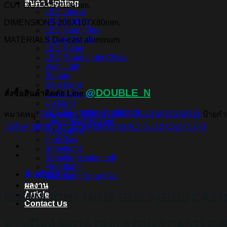
สินค้า Lighting
CUT OUT
205X104mm.
LED Linear
LED Ribbon
DIMENSIONS
208X107X80mm.
LED Neon Flex
Power Supply
MATERIALS
Die-cast aluminum
LED Panel
LED Panel Light Office
Wall Light
Bollard
Step Light
@DOUBLE_N
สั่งซื้อสินค้าติดต่อ Line
Garden Light
Up Light
LED Swimming Pool Light
หมวดหมู่:
Downlight
,
DOWNLIGHT GU10 MR16 MR11
ป้ายกำ
Linear Wall Washer
วน์ไลท์ MR16
,
ดาวน์ไลท์ MR16 GU5.3 GU10 CASTLE-B
Post Lamp
High Bay
Streetlight
Streetlight solar cell
Floodlight
คำอธิบาย
Floodlight Solar Cell
ผลงาน
Article
DOWNLIGHT MR16 GU5.3 GU10 CAST
Contact Us
ดาวน์ไลท์ MR16 GU5.3 GU10 CASTLE-