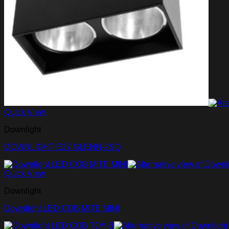
Quick View
Downlight
DOWNLIGHT E27 GLENN-2SQ
Quick View
Downlight
Downlight LED COB MITE MINI