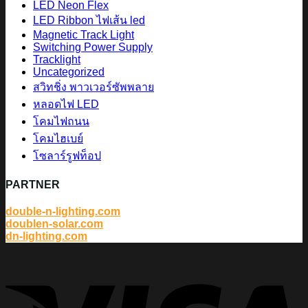
LED Neon Flex
LED Ribbon ไฟเส้น led
Magnetic Track Light
Switching Power Supply
Tracklight
Uncategorized
สวิทชิ่ง พาวเวอร์ซัพพลาย
หลอดไฟ LED
โคมไฟถนน
โคมไฮเบย์
โซลาร์รูฟท็อป
PARTNER
double-n-lighting.com
doublen-solar.com
dn-lighting.com
V