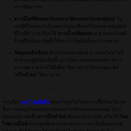
สถาปัตยกรรม
ดาวน์ไลท์ติดลอย (Surface Mounted Downlight):
ใน
กรณีที่โครงการเป็นเพดานปูนเปลือยหรือสไตล์ Industrial
ที่ไม่มีฝ้า การเลือกใช้
ดาวน์ไลท์ติดลอย
จะช่วยตอบโจทย์
ด้านดีไซน์และติดตั้งได้สะดวกโดยไม่ต้องเจาะเพดาน
วัสดุและตัวเรือน:
สำหรับงานพาณิชย์ ควรเน้นโคมไฟที่
ทำจากอลูมิเนียมฉีดขึ้นรูป (Die-cast Aluminum) เพราะ
ระบายความร้อนได้ดีเยี่ยม ยืดอายุการใช้งานของ
ดา
วน์ไลท์ led
ให้ยาวนาน
การลงทุนที่คุ้มค่าสำหรับอนาคตของธุรกิจ
การเลือก
ดาวไลท์ฝังฝ้า
คุณภาพสูงไม่ใช่แค่การซื้อโคมไฟ แต่
คือการลงทุนในบรรยากาศและภาพลักษณ์ของแบรนด์ ไม่ว่า
คุณจะเลือกติดตั้ง
ดาวน์ไลท์ led
เพื่อความประหยัด หรือใช้
โคม
ไฟดาวน์ไลท์
สเปกสูงเพื่อความสวยงาม การคำนึงถึงคุณภาพ