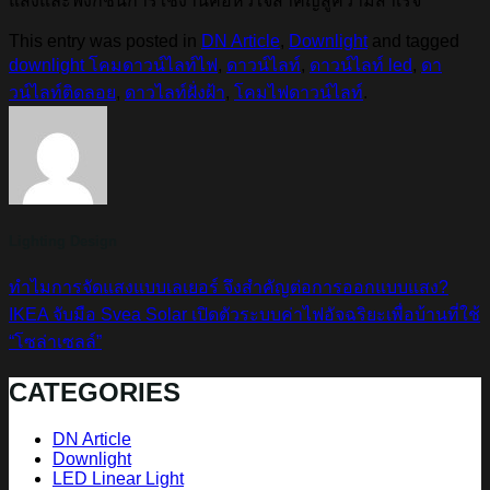
แสงและฟังก์ชันการใช้งานคือหัวใจสำคัญสู่ความสำเร็จ
This entry was posted in
DN Article
,
Downlight
and tagged
downlight โคมดาวน์ไลท์ไฟ
,
ดาวน์ไลท์
,
ดาวน์ไลท์ led
,
ดา
วน์ไลท์ติดลอย
,
ดาวไลท์ฝั่งฝ้า
,
โคมไฟดาวน์ไลท์
.
Lighting Design
ทำไมการจัดแสงแบบเลเยอร์ จึงสำคัญต่อการออกแบบแสง?
IKEA จับมือ Svea Solar เปิดตัวระบบค่าไฟอัจฉริยะเพื่อบ้านที่ใช้
“โซล่าเซลล์”
CATEGORIES
DN Article
Downlight
LED Linear Light