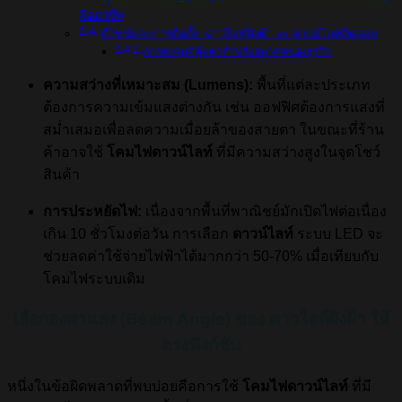
มืออาชีพ
ดีไซน์และการติดตั้ง: ดาวไลท์ฝังฝ้า vs ดาวน์ไลท์ติดลอย
การลงทุนที่คุ้มค่าสำหรับอนาคตของธุรกิจ
ความสว่างที่เหมาะสม (Lumens):
พื้นที่แต่ละประเภท
ต้องการความเข้มแสงต่างกัน เช่น ออฟฟิศต้องการแสงที่
สม่ำเสมอเพื่อลดความเมื่อยล้าของสายตา ในขณะที่ร้าน
ค้าอาจใช้
โคมไฟดาวน์ไลท์
ที่มีความสว่างสูงในจุดโชว์
สินค้า
การประหยัดไฟ:
เนื่องจากพื้นที่พาณิชย์มักเปิดไฟต่อเนื่อง
เกิน 10 ชั่วโมงต่อวัน การเลือก
ดาวน์ไลท์
ระบบ LED จะ
ช่วยลดค่าใช้จ่ายไฟฟ้าได้มากกว่า 50-70% เมื่อเทียบกับ
โคมไฟระบบเดิม
เลือกองศาแสง (Beam Angle) ของ ดาวไลท์ฝังฝ้า ให้
ตรงฟังก์ชัน
หนึ่งในข้อผิดพลาดที่พบบ่อยคือการใช้
โคมไฟดาวน์ไลท์
ที่มี