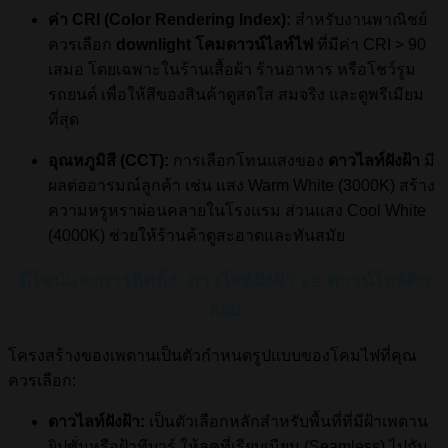
ค่า CRI (Color Rendering Index):
สำหรับงานพาณิชย์
ควรเลือก
downlight โคมดาวน์ไลท์ไฟ
ที่มีค่า CRI > 90
เสมอ โดยเฉพาะในร้านเสื้อผ้า ร้านอาหาร หรือโชว์รูม
รถยนต์ เพื่อให้สีของสินค้าดูสดใส สมจริง และดูพรีเมียม
ที่สุด
อุณหภูมิสี (CCT):
การเลือกโทนแสงของ
ดาวไลท์ฝังฝ้า
มี
ผลต่ออารมณ์ลูกค้า เช่น แสง Warm White (3000K) สร้าง
ความหรูหราผ่อนคลายในโรงแรม ส่วนแสง Cool White
(4000K) ช่วยให้ร้านค้าดูสะอาดและทันสมัย
ดีไซน์และการติดตั้ง: ดาวไลท์ฝังฝ้า vs ดาวน์ไลท์ติด
ลอย
โครงสร้างของเพดานเป็นตัวกำหนดรูปแบบของโคมไฟที่คุณ
ควรเลือก:
ดาวไลท์ฝังฝ้า:
เป็นตัวเลือกหลักสำหรับพื้นที่ที่มีฝ้าเพดาน
ยิปซั่มหรือฝ้าทีบาร์ ให้ลุคที่เรียบเนียน (Seamless) ไปกับ