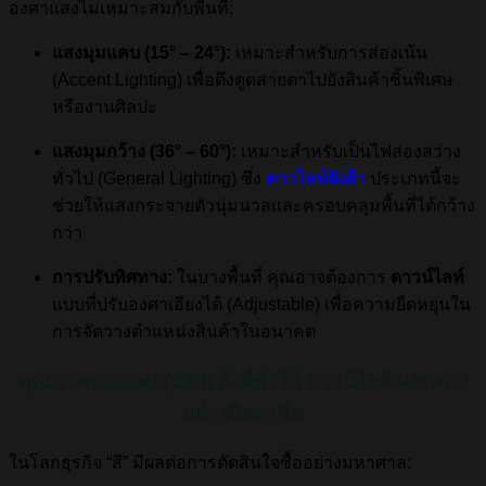
องศาแสงไม่เหมาะสมกับพื้นที่:
แสงมุมแคบ (15° – 24°):
เหมาะสำหรับการส่องเน้น
(Accent Lighting) เพื่อดึงดูดสายตาไปยังสินค้าชิ้นพิเศษ
หรืองานศิลปะ
แสงมุมกว้าง (36° – 60°):
เหมาะสำหรับเป็นไฟส่องสว่าง
ทั่วไป (General Lighting) ซึ่ง
ดาวไลท์ฝังฝ้า
ประเภทนี้จะ
ช่วยให้แสงกระจายตัวนุ่มนวลและครอบคลุมพื้นที่ได้กว้าง
กว่า
การปรับทิศทาง:
ในบางพื้นที่ คุณอาจต้องการ
ดาวน์ไลท์
แบบที่ปรับองศาเอียงได้ (Adjustable) เพื่อความยืดหยุ่นใน
การจัดวางตำแหน่งสินค้าในอนาคต
คุณภาพของแสง (CRI) สิ่งที่ทำให้ ดาวน์ไลท์ แตกต่าง
อย่างมืออาชีพ
ในโลกธุรกิจ “สี” มีผลต่อการตัดสินใจซื้ออย่างมหาศาล: