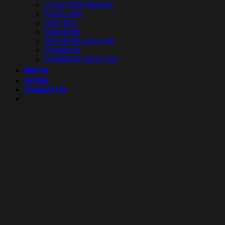
Linear Wall Washer
Post Lamp
High Bay
Streetlight
Streetlight solar cell
Floodlight
Floodlight Solar Cell
ผลงาน
Article
Contact Us