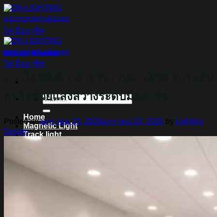
ข้าม
ไป
ยัง
เนื้อหา
DN Article
,
Downlight
ดาวไลท์ฝังฝ้า สำหรับงานพาณิชย์ ยกระดับ
ธุรกิจด้วยแสงสว่างระดับมืออาชีพ
ค้นหา:
Home
Posted on
มกราคม 23, 2026
มกราคม 23, 2026
by
Lighting
Magnetic Light
Design
Track light
Downlight
DOWNLIGHT E27
DOWNLIGHT AR111
Downlight LED COB
DOWNLIGHT GU10 MR16 MR11
หลอดไฟ LED
หลอดไฟ LED MEGAMAN
หลอดไฟ LED LAMPO