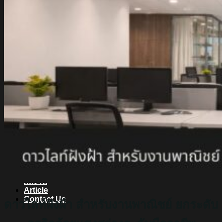
สินค้า Lighting
LED Linear
LED Ribbon
LED Neon Flex
Power Supply
LED Panel
LED Panel Light Office
Wall Light
Bollard
Step Light
Garden Light
Up Light
LED Swimming Pool Light
Linear Wall Washer
Post Lamp
High Bay
Streetlight
Streetlight solar cell
Floodlight
Floodlight Solar Cell
ผลงาน
Article
Contact Us
ดาวไลท์ฝังฝ้า สำหรับงานพาณิชย์ ยกระดับ