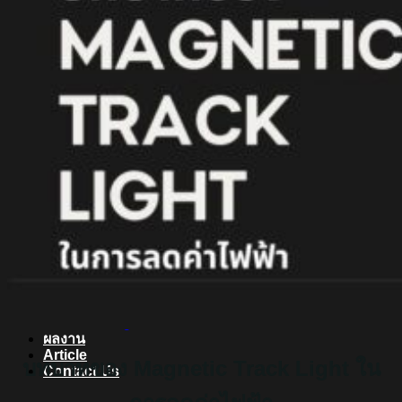
สินค้า Lighting
LED Linear
LED Ribbon
LED Neon Flex
Power Supply
LED Panel
LED Panel Light Office
Wall Light
Bollard
Step Light
Garden Light
Up Light
LED Swimming Pool Light
Linear Wall Washer
Post Lamp
High Bay
Streetlight
Streetlight solar cell
Floodlight
Floodlight Solar Cell
ผลงาน
Article
บทบาทของ Magnetic Track Light ใน
Contact Us