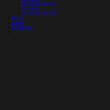
Streetlight solar cell
Floodlight
Floodlight Solar Cell
ผลงาน
Article
Contact Us