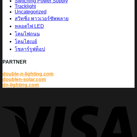
Switching Power Supply
Tracklight
Uncategorized
สวิทชิ่ง พาวเวอร์ซัพพลาย
หลอดไฟ LED
โคมไฟถนน
โคมไฮเบย์
โซลาร์รูฟท็อป
PARTNER
double-n-lighting.com
doublen-solar.com
dn-lighting.com
V